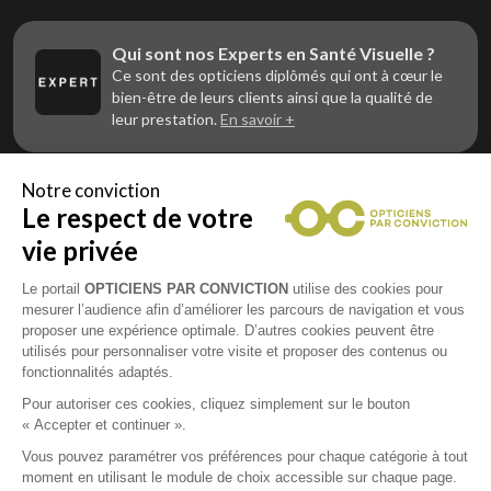
Qui sont nos Experts en Santé Visuelle ?
Ce sont des opticiens diplômés qui ont à cœur le
bien-être de leurs clients ainsi que la qualité de
leur prestation.
En savoir +
Notre conviction
Le respect de votre
Vous êtes un professionnel de la vue et
vous souhaitez nous rejoindre ?
vie privée
Contactez Alliance Optic, la centrale d’achats et
d’accompagnement des opticiens indépendants
Le portail
OPTICIENS PAR CONVICTION
utilise des cookies pour
mesurer l’audience afin d’améliorer les parcours de navigation et vous
proposer une expérience optimale. D’autres cookies peuvent être
utilisés pour personnaliser votre visite et proposer des contenus ou
fonctionnalités adaptés.
Mentions légales
Pour autoriser ces cookies, cliquez simplement sur le bouton
« Accepter et continuer ».
CGU
Vous pouvez paramétrer vos préférences pour chaque catégorie à tout
moment en utilisant le module de choix accessible sur chaque page.