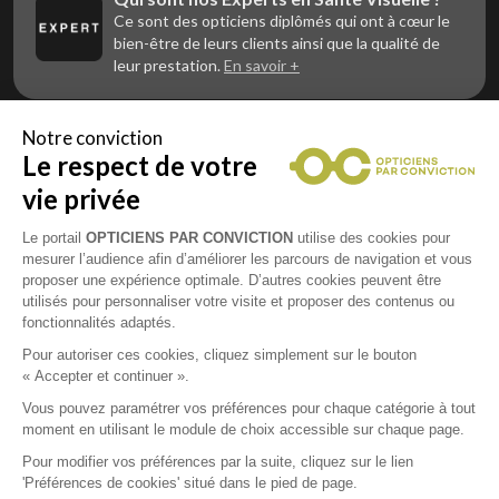
Ce sont des opticiens diplômés qui ont à cœur le
bien-être de leurs clients ainsi que la qualité de
leur prestation.
En savoir +
Notre conviction
Le respect de votre
Vous êtes un professionnel de la vue et
vous souhaitez nous rejoindre ?
vie privée
Contactez Alliance Optic, la centrale d’achats et
d’accompagnement des opticiens indépendants
Le portail
OPTICIENS PAR CONVICTION
utilise des cookies pour
mesurer l’audience afin d’améliorer les parcours de navigation et vous
proposer une expérience optimale. D’autres cookies peuvent être
utilisés pour personnaliser votre visite et proposer des contenus ou
fonctionnalités adaptés.
Mentions légales
Pour autoriser ces cookies, cliquez simplement sur le bouton
« Accepter et continuer ».
CGU
Vous pouvez paramétrer vos préférences pour chaque catégorie à tout
moment en utilisant le module de choix accessible sur chaque page.
Politique de confidentialité
Pour modifier vos préférences par la suite, cliquez sur le lien
'Préférences de cookies' situé dans le pied de page.