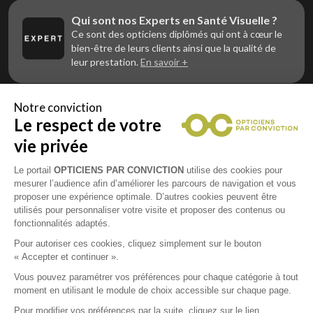
Qui sont nos Experts en Santé Visuelle ?
Ce sont des opticiens diplômés qui ont à cœur le
bien-être de leurs clients ainsi que la qualité de
leur prestation.
En savoir +
Notre conviction
Le respect de votre
Vous êtes un professionnel de la vue et
vous souhaitez nous rejoindre ?
vie privée
Contactez Alliance Optic, la centrale d’achats et
d’accompagnement des opticiens indépendants
Le portail
OPTICIENS PAR CONVICTION
utilise des cookies pour
mesurer l’audience afin d’améliorer les parcours de navigation et vous
proposer une expérience optimale. D’autres cookies peuvent être
utilisés pour personnaliser votre visite et proposer des contenus ou
fonctionnalités adaptés.
Mentions légales
Pour autoriser ces cookies, cliquez simplement sur le bouton
« Accepter et continuer ».
CGU
Vous pouvez paramétrer vos préférences pour chaque catégorie à tout
moment en utilisant le module de choix accessible sur chaque page.
Politique de confidentialité
Pour modifier vos préférences par la suite, cliquez sur le lien