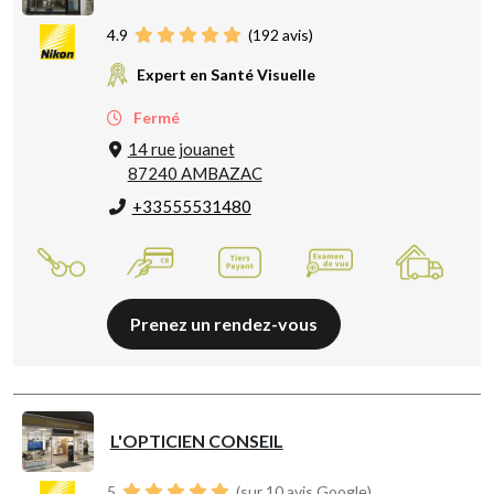
4.9
(
192
avis)
Expert en Santé Visuelle
Fermé
14 rue jouanet
87240 AMBAZAC
+33555531480
Prenez un rendez-vous
L'OPTICIEN CONSEIL
5
(sur 10 avis Google)