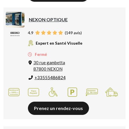
NEXON OPTIQUE
4.9
(
149
avis)
Expert en Santé Visuelle
Fermé
30 rue gambetta
87800 NEXON
+33555486824
Prenez un rendez-vous