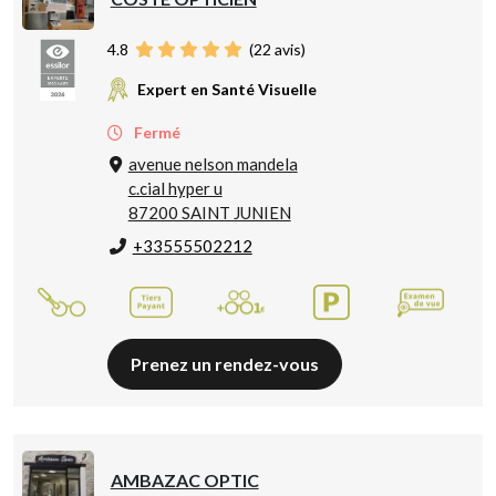
4.8
(
22
avis)
Expert en Santé Visuelle
Fermé
avenue nelson mandela
c.cial hyper u
87200 SAINT JUNIEN
+33555502212
Prenez un rendez-vous
AMBAZAC OPTIC