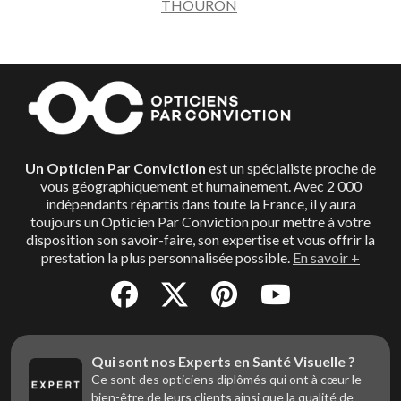
THOURON
Le but des Opticiens Par Conviction n’est pas de vous
vendre des lunettes, mais de répondre en priorité à
votre besoin de santé. Ils vous garantissent une
transparence des prix, en vous proposant les produits
adaptés, de grande qualité, pour le budget qui vous
correspond.
Un Opticien Par Conviction
est un spécialiste proche de
vous géographiquement et humainement. Avec 2 000
indépendants répartis dans toute la France, il y aura
toujours un Opticien Par Conviction pour mettre à votre
disposition son savoir-faire, son expertise et vous offrir la
prestation la plus personnalisée possible.
En savoir +
Qui sont nos Experts en Santé Visuelle ?
Ce sont des opticiens diplômés qui ont à cœur le
bien-être de leurs clients ainsi que la qualité de