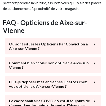
préférez prendre la voiture, assurez-vous qu'il y ait des places
de stationnement à proximité de votre magasin.
FAQ - Opticiens de Aixe-sur-
Vienne
Où sont situés les Opticiens Par Conviction à
Aixe-sur-Vienne ?
À proximité du centre-ville, de la gare d'Aixe-sur-
Vienne, des commerces locaux : les Opticiens Par
Comment bien choisir son opticien à Aixe-sur-
Vienne ?
Conviction sont présents dans tous les quartiers
d'Aixe-sur-Vienne. Avec ou sans parking, avec un
La santé visuelle est l’élément majeur qui doit être mis
service optométrie : choisissez l'opticien aixois qui
en avant par un opticien. Un expert de la vision doit
Puis-je déposer mes anciennes lunettes chez
vous correspond !
vos opticiens d'Aixe-sur-Vienne ?
mettre tout son savoir-faire à votre disposition afin
d’améliorer votre vue de manière optimale.
Pour leur offrir une nouvelle vie, en faire don à ceux qui
en ont besoin, les recycler… certains opticiens d'Aixe-
Le cadre sanitaire COVID-19 est-il toujours de
L’étape primordiale : Lister vos nécessités
rigueur dans les points de vente d'Aixe-sur-