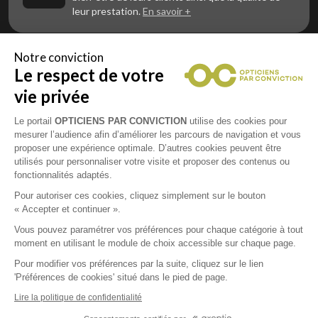
leur prestation.
En savoir +
Notre conviction
Le respect de votre
Vous êtes un professionnel de la vue et
vous souhaitez nous rejoindre ?
vie privée
Contactez Alliance Optic, la centrale d’achats et
d’accompagnement des opticiens indépendants
Le portail
OPTICIENS PAR CONVICTION
utilise des cookies pour
mesurer l’audience afin d’améliorer les parcours de navigation et vous
proposer une expérience optimale. D’autres cookies peuvent être
utilisés pour personnaliser votre visite et proposer des contenus ou
fonctionnalités adaptés.
Mentions légales
Pour autoriser ces cookies, cliquez simplement sur le bouton
« Accepter et continuer ».
CGU
Vous pouvez paramétrer vos préférences pour chaque catégorie à tout
moment en utilisant le module de choix accessible sur chaque page.
Politique de confidentialité
Pour modifier vos préférences par la suite, cliquez sur le lien
'Préférences de cookies' situé dans le pied de page.
Contacts
Lire la politique de confidentialité