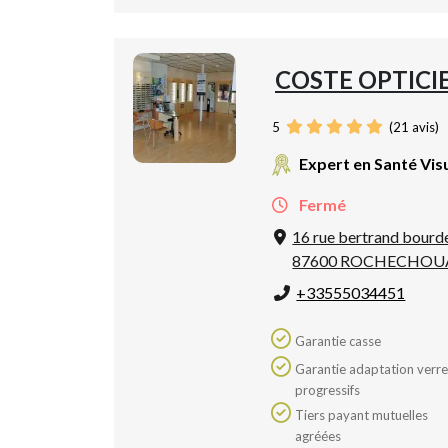
COSTE OPTICI
5
(
21
avis)
Expert en Santé Vis
Fermé
16 rue bertrand bourd
87600 ROCHECHOU
+33555034451
Garantie casse
Garantie adaptation verres
progressifs
Tiers payant mutuelles
agréées