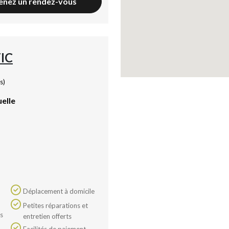
enez un rendez-vous
IC
s)
uelle
Déplacement à domicile
Petites réparations et
entretien offerts
Facilités de paiement