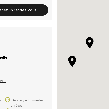
enez un rendez-vous
)
uelle
NNE
Tiers payant mutuelles
agréées