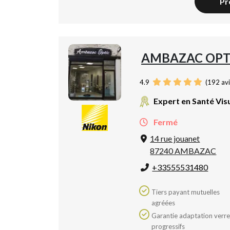
Pr
AMBAZAC OPT
4.9
(
192
avi
Expert en Santé Vis
Fermé
14 rue jouanet
87240 AMBAZAC
+33555531480
Tiers payant mutuelles
agréées
Garantie adaptation verres
progressifs