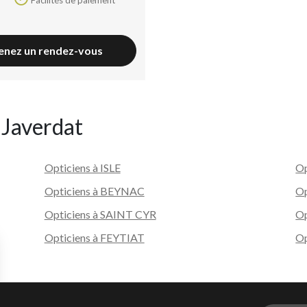
enez un rendez-vous
 Javerdat
Opticiens à ISLE
Op
Opticiens à BEYNAC
Op
Opticiens à SAINT CYR
Op
Opticiens à FEYTIAT
O