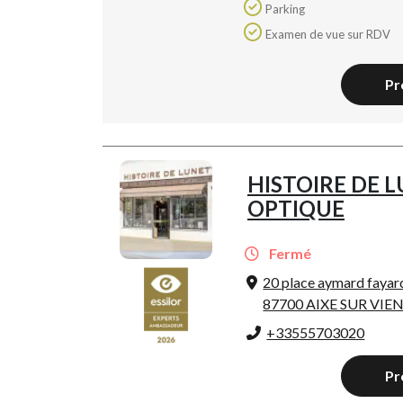
Parking
Examen de vue sur RDV
Pr
HISTOIRE DE L
OPTIQUE
Fermé
20 place aymard fayar
87700 AIXE SUR VIE
+33555703020
Pr