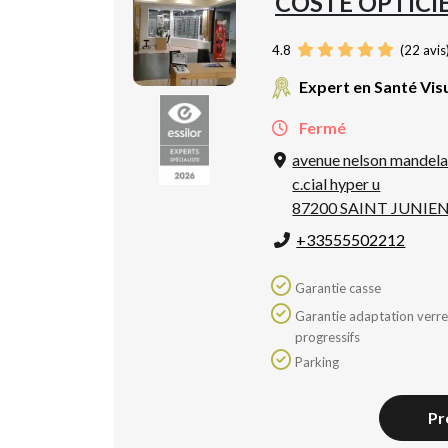
COSTE OPTICI
4.8
(
22
avis
Expert en Santé Vis
Fermé
avenue nelson mandel
c.cial hyper u
87200 SAINT JUNIE
+33555502212
Garantie casse
Garantie adaptation verres
progressifs
Parking
Pr