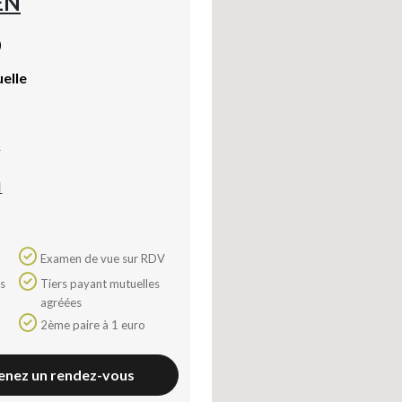
EN
)
uelle
a
N
Examen de vue sur RDV
Tiers payant mutuelles
agréées
2ème paire à 1 euro
enez un rendez-vous