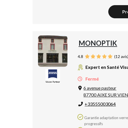
Pr
MONOPTIK
4.8
(
12
avis
Expert en Santé Vis
Fermé
6 avenue pasteur
87700 AIXE SUR VIE
+33555003064
Garantie adaptation verres
progressifs