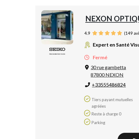
NEXON OPTIQ
4.9
(
149
avi
Expert en Santé Vis
Fermé
30 rue gambetta
87800 NEXON
+33555486824
Tiers payant mutuelles
agréées
Reste à charge 0
Parking