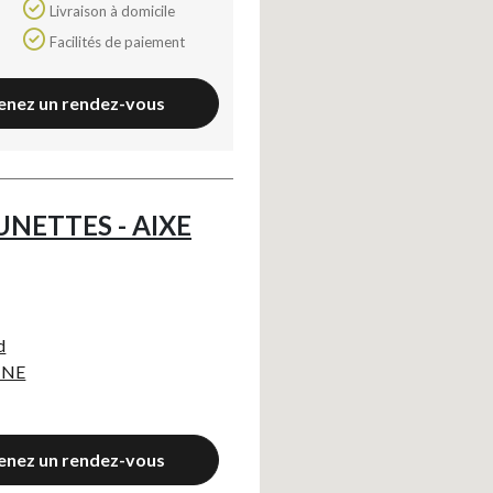
Livraison à domicile
Facilités de paiement
enez un rendez-vous
UNETTES - AIXE
Axeptio consent
d
NNE
enez un rendez-vous