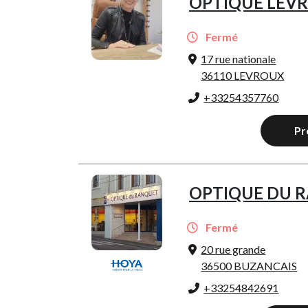
OPTIQUE LEV
Fermé
17 rue nationale
36110 LEVROUX
+33254357760
Pr
OPTIQUE DU 
Fermé
20 rue grande
36500 BUZANCAIS
+33254842691