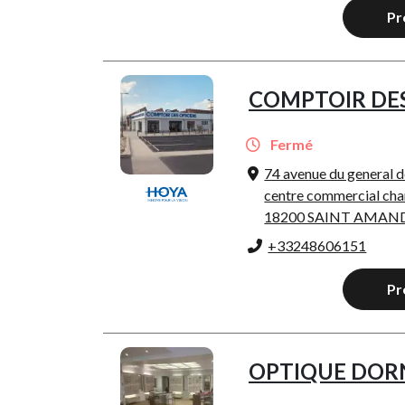
Pr
COMPTOIR DES
Fermé
74 avenue du general d
centre commercial ch
18200 SAINT AMA
+33248606151
Pr
OPTIQUE DOR