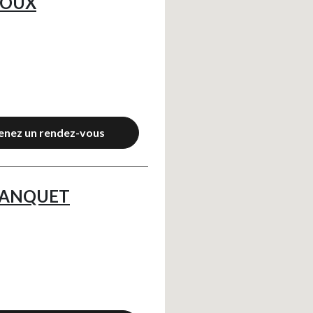
ROUX
enez un rendez-vous
RANQUET