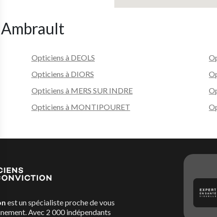
e Ambrault
Opticiens à DEOLS
O
Opticiens à DIORS
Op
Opticiens à MERS SUR INDRE
O
Opticiens à MONTIPOURET
O
on
est un spécialiste proche de vous
nement. Avec 2 000 indépendants