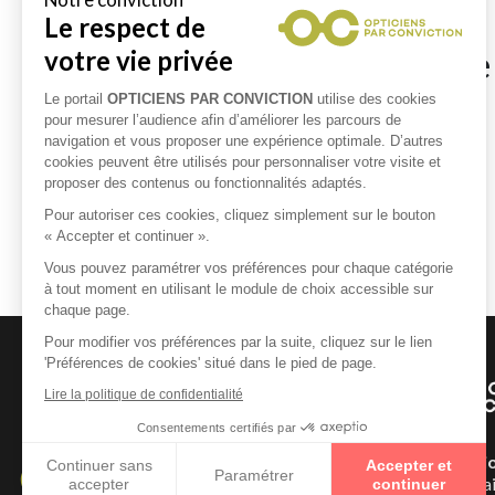
Le respect de
Opticiens à proximité d
votre vie privée
Le portail
OPTICIENS PAR CONVICTION
utilise des cookies
pour mesurer l’audience afin d’améliorer les parcours de
Opticiens à SAINT DENIS DE JOUHET
navigation et vous proposer une expérience optimale. D’autres
cookies peuvent être utilisés pour personnaliser votre visite et
Opticiens à COINGS
proposer des contenus ou fonctionnalités adaptés.
Opticiens à LES BORDES
Pour autoriser ces cookies, cliquez simplement sur le bouton
« Accepter et continuer ».
Opticiens à LIZERAY
Vous pouvez paramétrer vos préférences pour chaque catégorie
à tout moment en utilisant le module de choix accessible sur
chaque page.
Pour modifier vos préférences par la suite, cliquez sur le lien
'Préférences de cookies' situé dans le pied de page.
Lire la politique de confidentialité
Consentements certifiés par
Un Opticien Par Convicti
Continuer sans
Accepter et
Paramétrer
géographiquement et humai
accepter
continuer