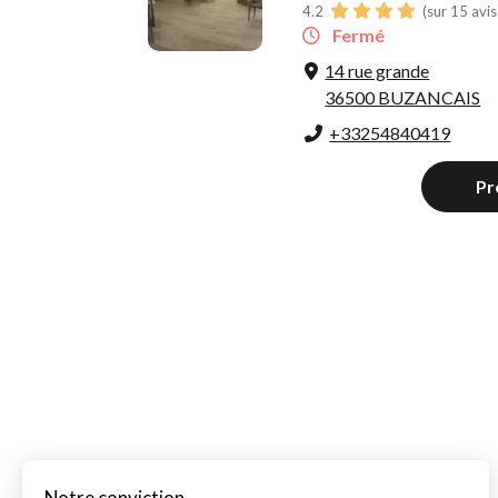
4.2
(sur 15 avi
Fermé
14 rue grande
36500 BUZANCAIS
+33254840419
Pr
Notre conviction