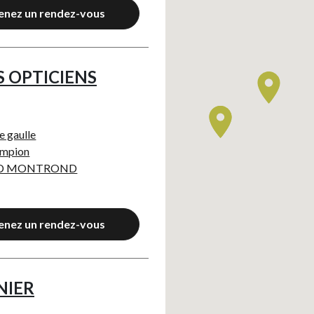
enez un rendez-vous
 OPTICIENS
e gaulle
ampion
ND MONTROND
enez un rendez-vous
NIER