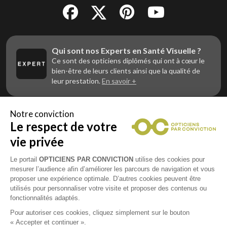
Qui sont nos Experts en Santé Visuelle ?
Ce sont des opticiens diplômés qui ont à cœur le
bien-être de leurs clients ainsi que la qualité de
leur prestation.
En savoir +
Notre conviction
Le respect de votre
Vous êtes un professionnel de la vue et
vous souhaitez nous rejoindre ?
vie privée
Contactez Alliance Optic, la centrale d’achats et
d’accompagnement des opticiens indépendants
Le portail
OPTICIENS PAR CONVICTION
utilise des cookies pour
mesurer l’audience afin d’améliorer les parcours de navigation et vous
proposer une expérience optimale. D’autres cookies peuvent être
utilisés pour personnaliser votre visite et proposer des contenus ou
fonctionnalités adaptés.
Mentions légales
Pour autoriser ces cookies, cliquez simplement sur le bouton
« Accepter et continuer ».