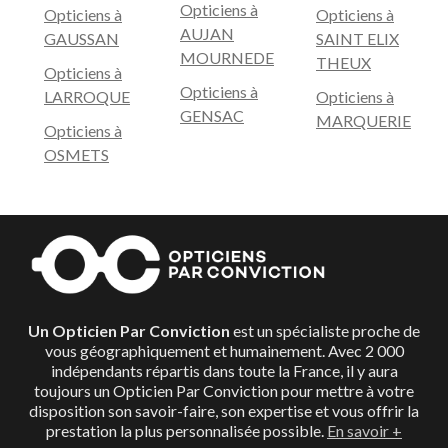
Opticiens à
Opticiens à
Opticiens à
AUJAN
GAUSSAN
SAINT ELIX
MOURNEDE
THEUX
Opticiens à
Opticiens à
LARROQUE
Opticiens à
GENSAC
MARQUERIE
Opticiens à
OSMETS
Un Opticien Par Conviction
est un spécialiste proche de
vous géographiquement et humainement. Avec 2 000
indépendants répartis dans toute la France, il y aura
toujours un Opticien Par Conviction pour mettre à votre
disposition son savoir-faire, son expertise et vous offrir la
prestation la plus personnalisée possible.
En savoir +