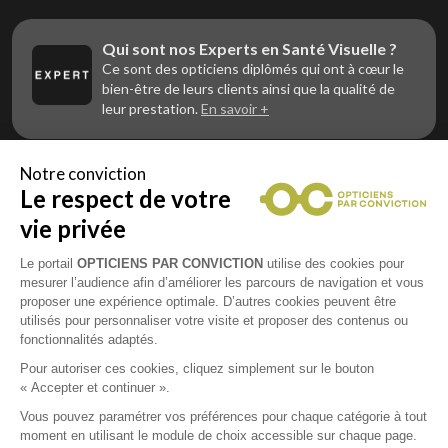
Qui sont nos Experts en Santé Visuelle ?
Ce sont des opticiens diplômés qui ont à cœur le
bien-être de leurs clients ainsi que la qualité de
leur prestation.
En savoir +
Notre conviction
Le respect de votre
Vous êtes un professionnel de la vue et
vous souhaitez nous rejoindre ?
vie privée
Contactez Alliance Optic, la centrale d’achats et
d’accompagnement des opticiens indépendants
Le portail
OPTICIENS PAR CONVICTION
utilise des cookies pour
mesurer l’audience afin d’améliorer les parcours de navigation et vous
proposer une expérience optimale. D’autres cookies peuvent être
utilisés pour personnaliser votre visite et proposer des contenus ou
fonctionnalités adaptés.
Mentions légales
Pour autoriser ces cookies, cliquez simplement sur le bouton
« Accepter et continuer ».
CGU
Vous pouvez paramétrer vos préférences pour chaque catégorie à tout
moment en utilisant le module de choix accessible sur chaque page.