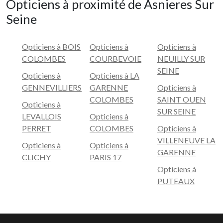
Opticiens à proximité de Asnieres Sur
dans le choix des verres adaptés et vous conseillent les
en avant avec le RAC0 peuvent attirer le regard avec
donc bel et bien proposé par les Opticiens Par
bons produits, nécessaires à l’entretien.
Seine
leur prix attractif, mais la qualité en pâtit. La sélection
Conviction !
est d’ailleurs beaucoup plus limitée, qu’il s’agisse de la
monture comme des verres. L’opticien n’a donc pas
Opticiens à BOIS
Opticiens à
Opticiens à
autant de possibilités pour pouvoir vous proposer un
COLOMBES
COURBEVOIE
NEUILLY SUR
équipement totalement adapté à votre vue, vos goûts
SEINE
Opticiens à
Opticiens à LA
et votre visage.
GENNEVILLIERS
GARENNE
Opticiens à
COLOMBES
SAINT OUEN
Opticiens à
SUR SEINE
LEVALLOIS
Opticiens à
PERRET
COLOMBES
Opticiens à
VILLENEUVE LA
Opticiens à
Opticiens à
GARENNE
CLICHY
PARIS 17
Opticiens à
PUTEAUX