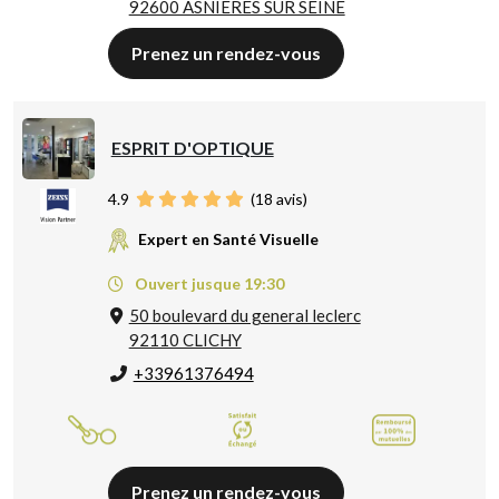
92600 ASNIERES SUR SEINE
Prenez un rendez-vous
ESPRIT D'OPTIQUE
4.9
(
18
avis)
Expert en Santé Visuelle
Ouvert jusque 19:30
50 boulevard du general leclerc
92110 CLICHY
+33961376494
Prenez un rendez-vous