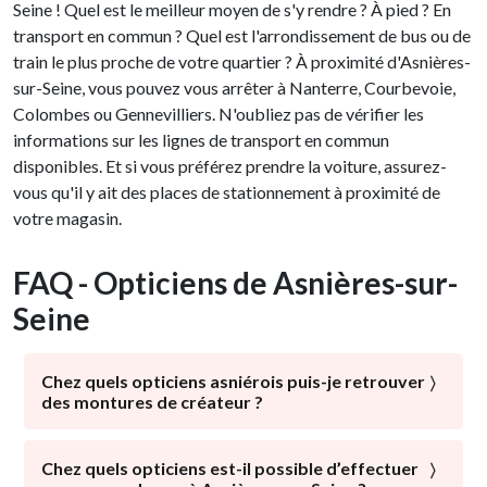
Seine ! Quel est le meilleur moyen de s'y rendre ? À pied ? En
transport en commun ? Quel est l'arrondissement de bus ou de
train le plus proche de votre quartier ? À proximité d'Asnières-
sur-Seine, vous pouvez vous arrêter à Nanterre, Courbevoie,
Colombes ou Gennevilliers. N'oubliez pas de vérifier les
informations sur les lignes de transport en commun
disponibles. Et si vous préférez prendre la voiture, assurez-
vous qu'il y ait des places de stationnement à proximité de
votre magasin.
FAQ - Opticiens de Asnières-sur-
Seine
Chez quels opticiens asniérois puis-je retrouver
des montures de créateur ?
Bien que les lunettes soient avant tout utilisées dans un
but médical, ce sont aussi des accessoires tendance
Chez quels opticiens est-il possible d’effectuer