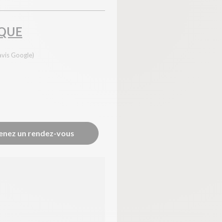
YouTube
?
Affiche la vidéo intégrée hébergée sur YouTube
Annonces avant, entre ou après une vidéo YouTube
QUE
Facebook
?
Partage sur le réseau Facebook
Parce que vous ne venez pas tous les jours sur notre site, ce petit 
avis Google)
Hotjar
?
Enregistrement du parcours utilisateur de la navigation
Hotjar est un outil qui permet d'analyser le comportement des visiteurs
Piano Analytics
?
Mesurer l'audience de notre site
collecte des données relatives aux visites de l'utilisateur sur le sit
Google Analytics
?
Permet d'analyser les statistiques de consultation de notre site
enez un rendez-vous
Indispensable pour piloter notre site internet, il permet de mesurer d
Google Maps
?
Affiche les cartes personnalisées
Google Maps est un service mondial de cartographie en ligne (GPS)
Consentements certifiés par
Continuer sans accepter
OK pour moi