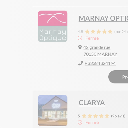
MARNAY OPTI
4.8
(sur 94 
Fermé
42 grande rue
70150 MARNAY
+33384324194
Pr
CLARYA
5
(
96
avis)
Fermé