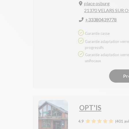
place osburg
21370 VELARS SUR 
+33380439778
Garantie casse
Garantie adaptation verres
progressifs
Garantie adaptation verres
unifocaux
Pr
OPT'IS
4.9
(
401
avi