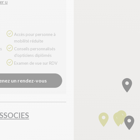
er u
Accès pour personne à
mobilité réduite
Conseils personnalisés
d'opticiens diplômés
Examen de vue sur RDV
enez un rendez-vous
SSOCIES