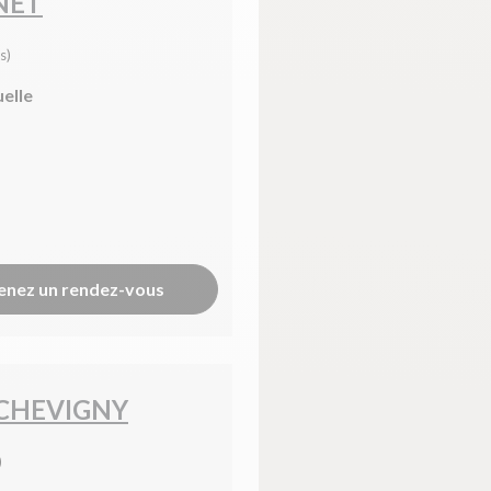
NET
s)
uelle
enez un rendez-vous
 CHEVIGNY
)