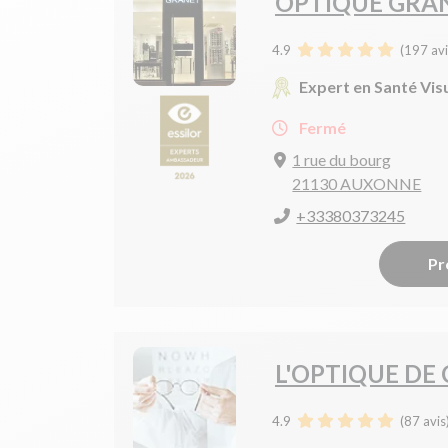
OPTIQUE GRA
4.9
(
197
avi
Expert en Santé Vis
Fermé
1 rue du bourg
21130 AUXONNE
+33380373245
Pr
L'OPTIQUE DE
4.9
(
87
avis