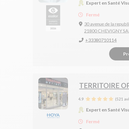
Expert en Santé Vis
Fermé
30 avenue de la republ
21800 CHEVIGNY S
+33380710114
Pr
TERRITOIRE O
4.9
(
521
avi
Expert en Santé Vis
Fermé