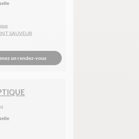
uelle
ique
AINT SAUVEUR
enez un rendez-vous
PTIQUE
s)
uelle