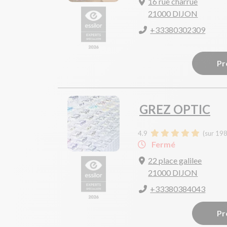
16 rue charrue
21000 DIJON
+33380302309
Pr
GREZ OPTIC
4.9
(sur 198
Fermé
22 place galilee
21000 DIJON
+33380384043
Pr