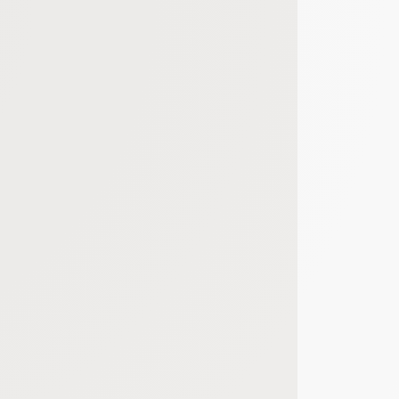
bout de code que nous fourni Facebook nous permet de poursuivre nos échanges
 d'un site web en enregistrant les actions qu'ils effectuent, afin de détecter le
e web, telles que le nombre de visites, le temps moyen passé sur le site web et 
es indicateurs comme l’affluence, les produits les plus consultés, ou encore la