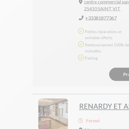
centre commercial sup
25410 SAINT VIT
+33381877367
Petites réparations et
entretien offerts
Remboursement 100% des
mutuelles
Parking
Pr
RENARDY ET A
Fermé