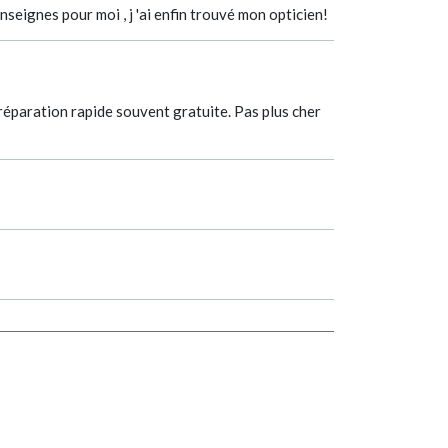
seignes pour moi , j 'ai enfin trouvé mon opticien!
t réparation rapide souvent gratuite. Pas plus cher
CLÉMENT LUNETIER