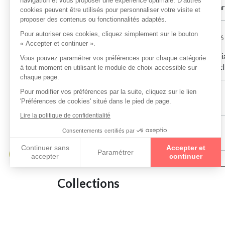
excellent accueil! De très bons conseils avec un la
Sylvette Poigeaut
le 26/06/2026
Accueil agréable, controle de votre vue, large choix
que dans les grandes enseignes d'optitien Je suis cl
Jean-Michel Sauvin
le 09/06/2026
Hubert Barbier
le 21/05/2026
Collections
LINDBERG