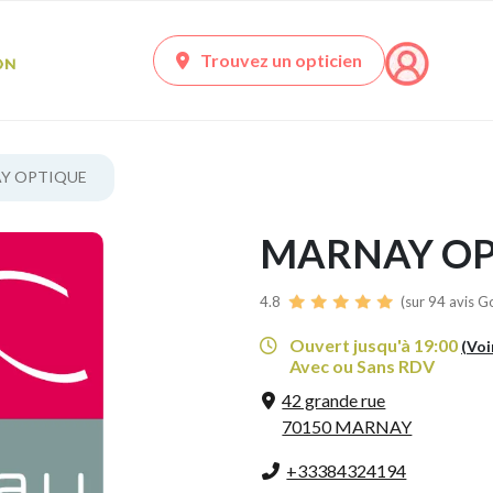
Trouvez un opticien
Y OPTIQUE
MARNAY OP
4.8
(sur 94 avis G
Ouvert jusqu'à 19:00
(Voi
Avec ou Sans RDV
42 grande rue
70150 MARNAY
+33384324194