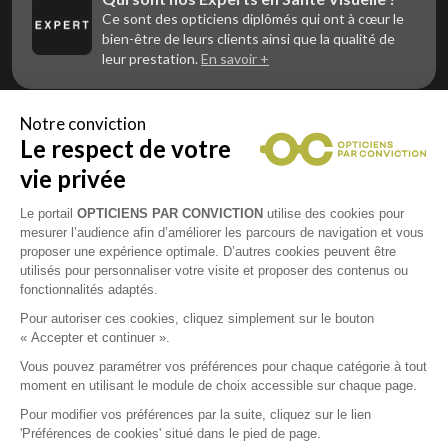
Ce sont des opticiens diplômés qui ont à cœur le
bien-être de leurs clients ainsi que la qualité de
leur prestation.
En savoir +
Notre conviction
Le respect de votre
Vous êtes un professionnel de la vue et
vous souhaitez nous rejoindre ?
vie privée
Contactez Alliance Optic, la centrale d’achats et
d’accompagnement des opticiens indépendants
Le portail
OPTICIENS PAR CONVICTION
utilise des cookies pour
mesurer l’audience afin d’améliorer les parcours de navigation et vous
proposer une expérience optimale. D’autres cookies peuvent être
utilisés pour personnaliser votre visite et proposer des contenus ou
fonctionnalités adaptés.
Mentions légales
Pour autoriser ces cookies, cliquez simplement sur le bouton
« Accepter et continuer ».
CGU
Vous pouvez paramétrer vos préférences pour chaque catégorie à tout
moment en utilisant le module de choix accessible sur chaque page.
Politique de confidentialité
Pour modifier vos préférences par la suite, cliquez sur le lien
'Préférences de cookies' situé dans le pied de page.