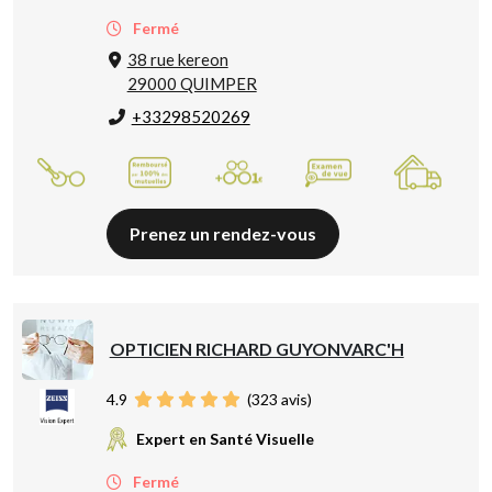
Fermé
38 rue kereon
29000 QUIMPER
+33298520269
Prenez un rendez-vous
OPTICIEN RICHARD GUYONVARC'H
4.9
(
323
avis)
Expert en Santé Visuelle
Fermé