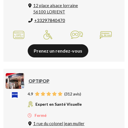
12 place alsace lorraine
56100 LORIENT
+33297840470
Prenez un rendez-vous
OPTIPOP
4.9
(
312
avis)
Expert en Santé Visuelle
Fermé
1 rue du colonel jean muller