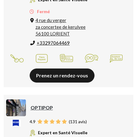
Fermé
4 rue du verger
za concertee de kerulvee
56100 LORIENT
+33297064469
Prenez un rendez-vous
OPTIPOP
4.9
(
131
avis)
Expert en Santé Visuelle