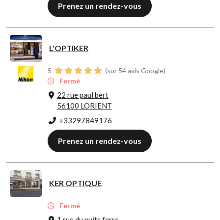
Prenez un rendez-vous
L'OPTIKER
5
(sur 54 avis Google)
Fermé
22 rue paul bert
56100 LORIENT
+33297849176
Prenez un rendez-vous
KER OPTIQUE
Fermé
1 rue du puits ferre