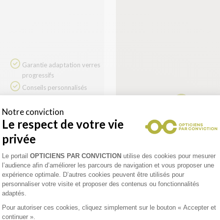
Garantie adaptation verres
progressifs
Conseils personnalisés
d'opticiens diplômés
Notre conviction
Le respect de votre vie
privée
enez un rendez-vous
Plateforme de Gestion du Consentement 
Le portail
OPTICIENS PAR CONVICTION
utilise des cookies pour mesurer
l’audience afin d’améliorer les parcours de navigation et vous proposer une
expérience optimale. D’autres cookies peuvent être utilisés pour
personnaliser votre visite et proposer des contenus ou fonctionnalités
UE AUDITION
adaptés.
Pour autoriser ces cookies, cliquez simplement sur le bouton « Accepter et
continuer ».