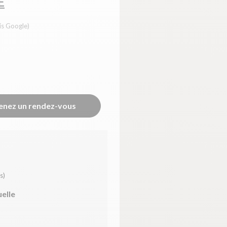
E
is Google)
enez un rendez-vous
s)
uelle