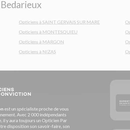
e Bedarieux
Opticiens à SAINT GERVAIS SUR MARE
Op
Opticiens à MONTESQUIEU
O
Opticiens à MARGON
O
Opticiens à NIZAS
Op
on
est un spécialiste proche de vous
nement. Avec 2 000 indépendants
, il y aura toujours un Opticien Par
re disposition son savoir-faire, son