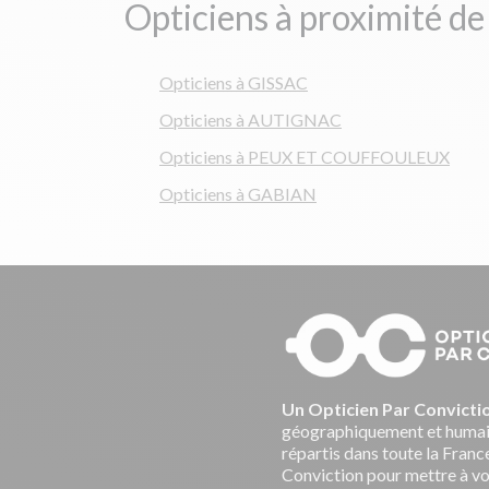
Opticiens à proximité d
Opticiens à GISSAC
Opticiens à AUTIGNAC
Opticiens à PEUX ET COUFFOULEUX
Opticiens à GABIAN
Un Opticien Par Convicti
géographiquement et humai
répartis dans toute la France
Conviction pour mettre à vot