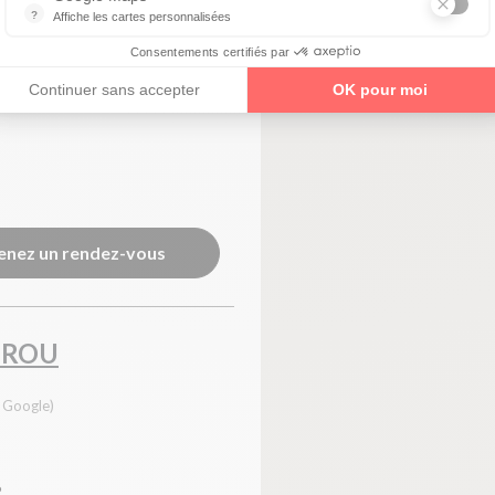
?
Affiche les cartes personnalisées
SION
Google Maps est un service mondial de cartographie en ligne (GPS)
Consentements certifiés par
oogle)
Continuer sans accepter
OK pour moi
enez un rendez-vous
IROU
s Google)
R