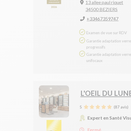
13 allee paul riquet
34500 BEZIERS
+33467359747
Examen de vue sur RDV
Garantie adaptation verres
progressifs
Garantie adaptation verres
unifocaux
L'OEIL DU LUN
5
(
87
avis)
Expert en Santé Vis
Fermé