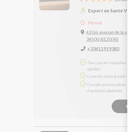
Expert en Santé Vis
Fermé
43 bis avenue de la vo
34500 BEZIERS
+33411919380
Tiers payant mutuelles
agréées
Contrôle visuel gratuit
Conseils personnalisés
d'opticiens diplômés
Pr