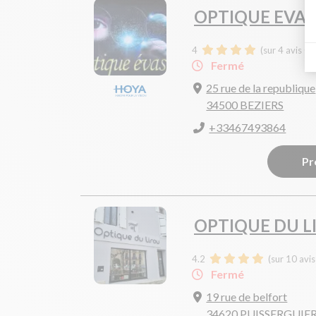
OPTIQUE EVA
4
(sur 4 avis G
Fermé
25 rue de la republique
34500 BEZIERS
+33467493864
Pr
OPTIQUE DU L
4.2
(sur 10 avi
Fermé
19 rue de belfort
34620 PUISSERGUIE