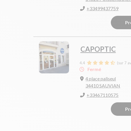
+33499437759
Pr
CAPOPTIC
4.4
(sur 7 a
Fermé
4 place paliseul
34410 SAUVIAN
+33467110575
Pr