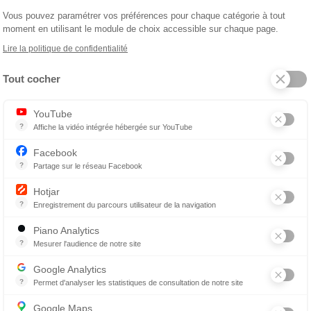
Vous pouvez paramétrer vos préférences pour chaque catégorie à tout
uelle
moment en utilisant le module de choix accessible sur chaque page.
Lire la politique de confidentialité
ie domitienne
Tout cocher
Axeptio consent
YouTube
?
Affiche la vidéo intégrée hébergée sur YouTube
Annonces avant, entre ou après une vidéo YouTube
Devis gratuit
Facebook
?
Partage sur le réseau Facebook
Garantie casse
Parce que vous ne venez pas tous les jours sur notre site, ce petit 
Audioprothésiste
Hotjar
?
Enregistrement du parcours utilisateur de la navigation
Hotjar est un outil qui permet d'analyser le comportement des visiteurs
Piano Analytics
?
Mesurer l'audience de notre site
enez un rendez-vous
collecte des données relatives aux visites de l'utilisateur sur le sit
Google Analytics
?
Permet d'analyser les statistiques de consultation de notre site
Indispensable pour piloter notre site internet, il permet de mesurer d
Google Maps