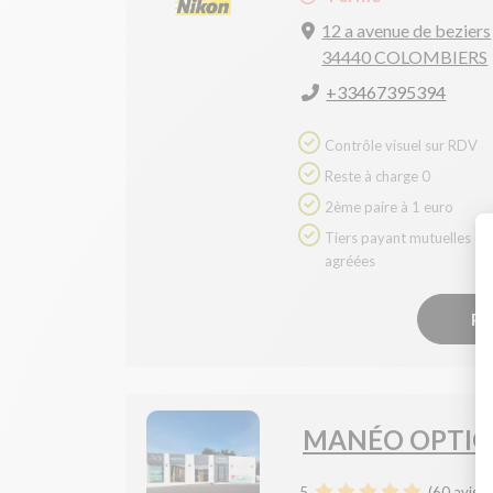
12 a avenue de beziers
34440 COLOMBIERS
+33467395394
Contrôle visuel sur RDV
Reste à charge 0
2ème paire à 1 euro
Tiers payant mutuelles
agréées
Pr
MANÉO OPTIQ
5
(
60
avis)