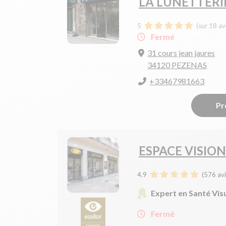
LA LUNETTERI
5
(sur 18 av
Fermé
31 cours jean jaures
34120 PEZENAS
+33467981663
Pr
ESPACE VISION
4.9
(
576
avi
Expert en Santé Vis
Fermé