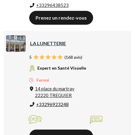
+33296438523
Prenez un rendez-vous
LA LUNETTERIE
5
(
168
avis)
Expert en Santé Visuelle
Fermé
14 place du martray
22220 TREGUIER
+33296923248