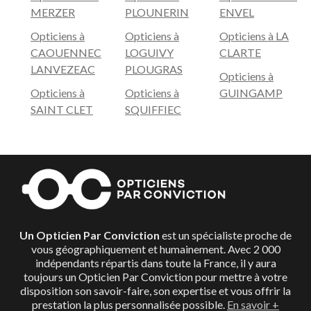
MERZER
PLOUNERIN
ENVEL
Opticiens à
Opticiens à
Opticiens à LA
CAOUENNEC
LOGUIVY
CLARTE
LANVEZEAC
PLOUGRAS
Opticiens à
Opticiens à
Opticiens à
GUINGAMP
SAINT CLET
SQUIFFIEC
Un Opticien Par Conviction
est un spécialiste proche de
vous géographiquement et humainement. Avec 2 000
indépendants répartis dans toute la France, il y aura
toujours un Opticien Par Conviction pour mettre à votre
disposition son savoir-faire, son expertise et vous offrir la
prestation la plus personnalisée possible.
En savoir +