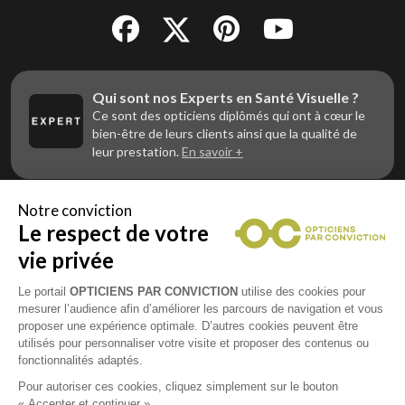
Qui sont nos Experts en Santé Visuelle ?
Ce sont des opticiens diplômés qui ont à cœur le
bien-être de leurs clients ainsi que la qualité de
leur prestation.
En savoir +
Notre conviction
Le respect de votre
Vous êtes un professionnel de la vue et
vous souhaitez nous rejoindre ?
vie privée
Contactez Alliance Optic, la centrale d’achats et
d’accompagnement des opticiens indépendants
Le portail
OPTICIENS PAR CONVICTION
utilise des cookies pour
mesurer l’audience afin d’améliorer les parcours de navigation et vous
proposer une expérience optimale. D’autres cookies peuvent être
utilisés pour personnaliser votre visite et proposer des contenus ou
fonctionnalités adaptés.
Mentions légales
Pour autoriser ces cookies, cliquez simplement sur le bouton
« Accepter et continuer ».