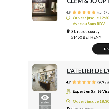
CLEM & JO OP
4.9
(sur 67 
Ouvert jusque 12:3
Avec ou Sans RDV
3 b rue de courcy
51450 BETHENY
Pr
L'ATELIER DE L
4.9
(
209
avi
Expert en Santé Vis
Ouvert jusque 18:3
33 rue verrier