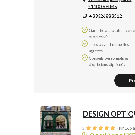
51100 REIMS
+33326883512
Garantie adaptation verres
progressifs
Tiers payant mutuelles
agréées
Conseils personnalisés
d'opticiens diplômés
Pr
DESIGN OPTIQ
5
(sur 166 a
Ouvert jusque 12:3