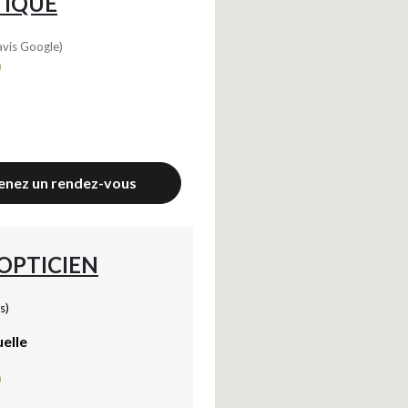
TIQUE
avis Google)
0
enez un rendez-vous
'OPTICIEN
s)
uelle
0