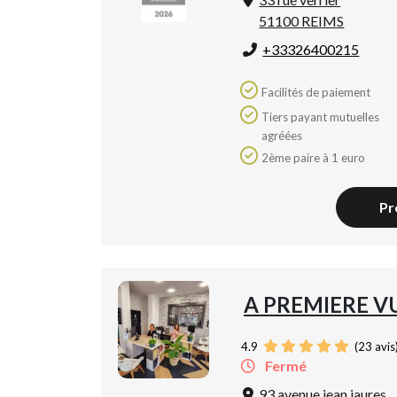
51100 REIMS
+33326400215
Facilités de paiement
Tiers payant mutuelles
agréées
2ème paire à 1 euro
Pr
A PREMIERE V
4.9
(
23
avis
Fermé
93 avenue jean jaures