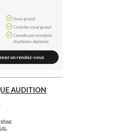
Devis gratuit
Contrôle visuel gratuit
Conseils personnalisés
d'opticiens diplômés
enez un rendez-vous
UE AUDITION
0
refour
UIL