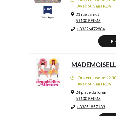
Avec ou Sans RDV
21 rue carnot
51100 REIMS
+33326472884
Pr
MADEMOISELL
Ouvert jusque 12:3
Avec ou Sans RDV
24 place du forum
51100 REIMS
+33351857133