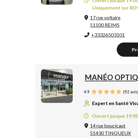
Ouvert jusque 19:0
Uniquement sur RD
17 rue voltaire
51100 REIMS
+33326503101
Pr
MANÉO OPTIQ
4.9
(
92
avis
Expert en Santé Vis
Ouvert jusque 19:0
14 rue boucicaut
51430 TINQUEUX