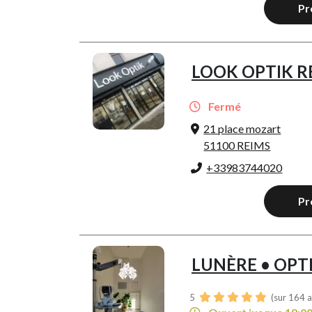
Pr
LOOK OPTIK R
Fermé
21 place mozart
51100 REIMS
+33983744020
Pr
LUNÈRE • OPT
5
(sur 164 a