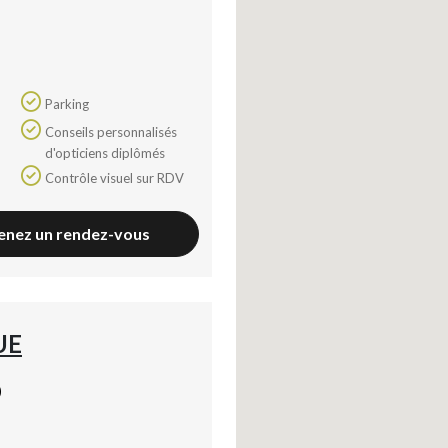
Parking
Conseils personnalisés
d'opticiens diplômés
Contrôle visuel sur RDV
enez un rendez-vous
UE
)