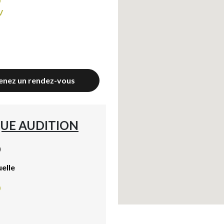
0
V
enez un rendez-vous
UE AUDITION
)
uelle
0