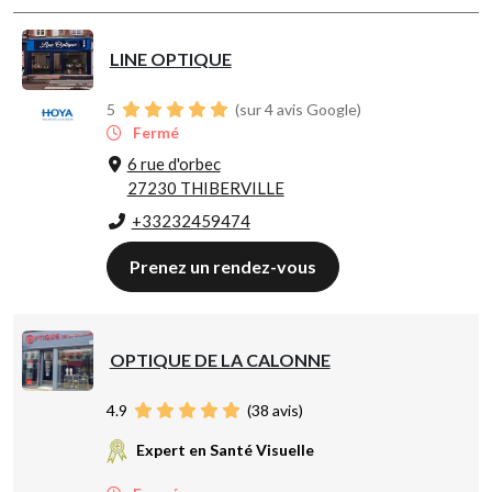
LINE OPTIQUE
5
(sur 4 avis Google)
Fermé
6 rue d'orbec
27230 THIBERVILLE
+33232459474
Prenez un rendez-vous
OPTIQUE DE LA CALONNE
4.9
(
38
avis)
Expert en Santé Visuelle