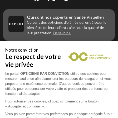
Qui sont nos Experts en Santé Visuelle ?
Ce sont des opticiens diplômés qui ont à cœur le
bien-être de leurs clients ainsi que la qualité de
leur prestation.
En savoir +
Notre conviction
Le respect de votre
Vous êtes un professionnel de la vue et
vous souhaitez nous rejoindre ?
vie privée
Contactez Alliance Optic, la centrale d’achats et
d’accompagnement des opticiens indépendants
Le portail
OPTICIENS PAR CONVICTION
utilise des cookies pour
mesurer l’audience afin d’améliorer les parcours de navigation et vous
proposer une expérience optimale. D’autres cookies peuvent être
utilisés pour personnaliser votre visite et proposer des contenus ou
fonctionnalités adaptés.
Mentions légales
Pour autoriser ces cookies, cliquez simplement sur le bouton
« Accepter et continuer ».
CGU
Vous pouvez paramétrer vos préférences pour chaque catégorie à tout