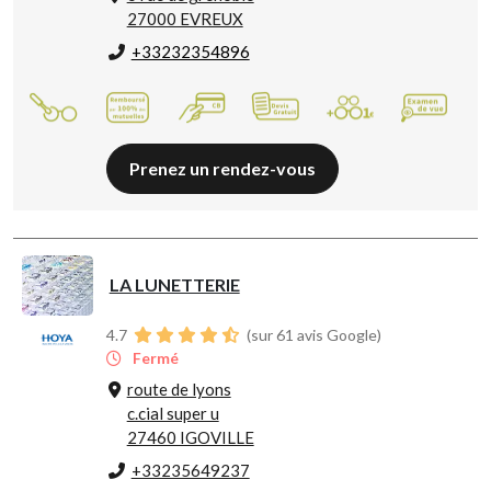
27000 EVREUX
+33232354896
Prenez un rendez-vous
LA LUNETTERIE
4.7
(sur 61 avis Google)
Fermé
route de lyons
c.cial super u
27460 IGOVILLE
+33235649237