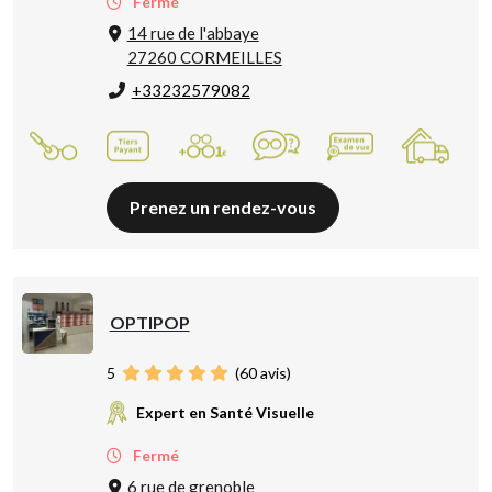
Fermé
14 rue de l'abbaye
27260 CORMEILLES
+33232579082
Prenez un rendez-vous
OPTIPOP
5
(
60
avis)
Expert en Santé Visuelle
Fermé
6 rue de grenoble