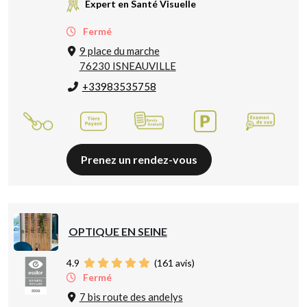
Expert en Santé Visuelle
Fermé
9 place du marche
76230 ISNEAUVILLE
+33983535758
Prenez un rendez-vous
OPTIQUE EN SEINE
4.9
(
161
avis)
Fermé
7 bis route des andelys