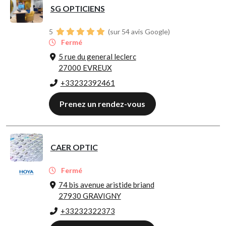
SG OPTICIENS
5
(sur 54 avis Google)
Fermé
5 rue du general leclerc
27000 EVREUX
+33232392461
Prenez un rendez-vous
CAER OPTIC
Fermé
74 bis avenue aristide briand
27930 GRAVIGNY
+33232322373