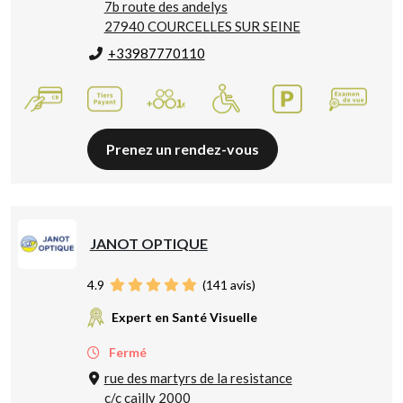
7b route des andelys
27940 COURCELLES SUR SEINE
+33987770110
Prenez un rendez-vous
JANOT OPTIQUE
4.9
(
141
avis)
Expert en Santé Visuelle
Fermé
rue des martyrs de la resistance
c/c cailly 2000