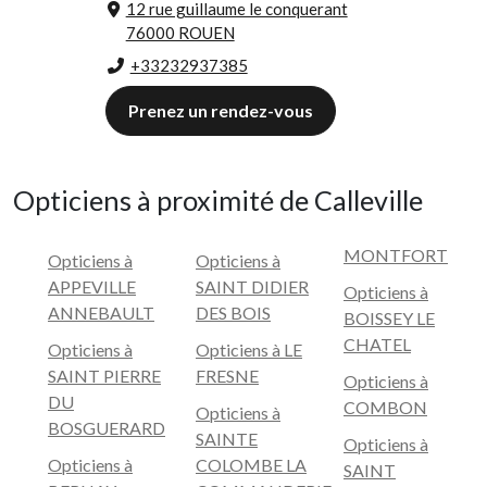
12 rue guillaume le conquerant
76000 ROUEN
+33232937385
Prenez un rendez-vous
Opticiens à proximité de Calleville
MONTFORT
Opticiens à
Opticiens à
APPEVILLE
SAINT DIDIER
Opticiens à
ANNEBAULT
DES BOIS
BOISSEY LE
CHATEL
Opticiens à
Opticiens à LE
SAINT PIERRE
FRESNE
Opticiens à
DU
COMBON
Opticiens à
BOSGUERARD
SAINTE
Opticiens à
Opticiens à
COLOMBE LA
SAINT