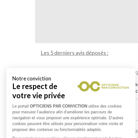
Les 5 derniers avis déposés :
Marie-France BERRIER
le 05/08/
Accueil très agréable. Nous sommes très bien conse
à chaque étape pour l'acquisition de nos lunettes, c'e
edouard lewis
le 04/07/2026
Océane VAILLANT
le 17/05/202