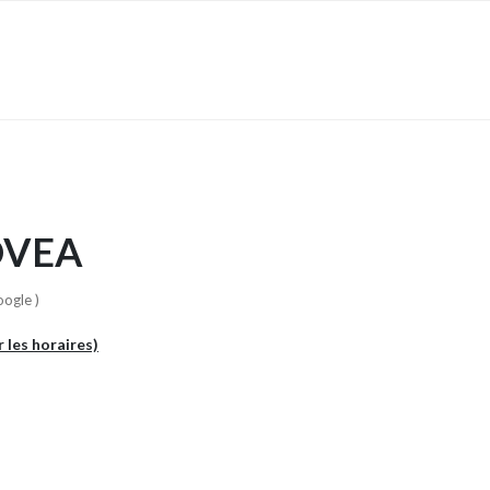
OVEA
oogle )
r les horaires)