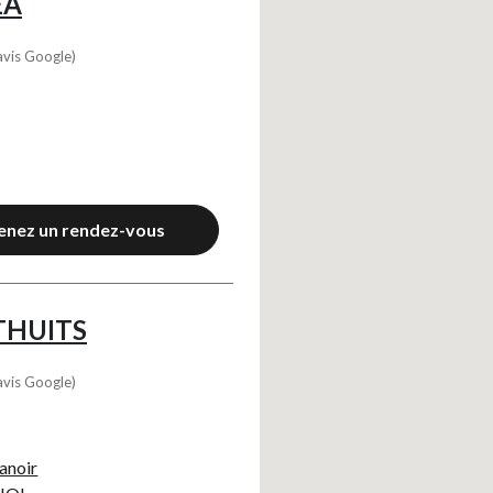
EA
avis Google)
enez un rendez-vous
THUITS
avis Google)
anoir