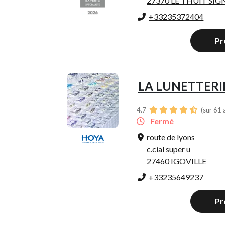
27370 LE THUIT SI
+33235372404
Pr
LA LUNETTERI
4.7
(sur 61 
Fermé
route de lyons
c.cial super u
27460 IGOVILLE
+33235649237
Pr