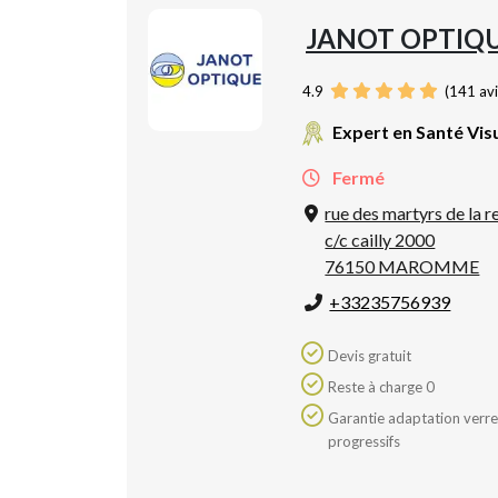
JANOT OPTIQ
4.9
(
141
avi
Expert en Santé Vis
Fermé
rue des martyrs de la r
c/c cailly 2000
76150 MAROMME
+33235756939
Devis gratuit
Reste à charge 0
Garantie adaptation verres
progressifs