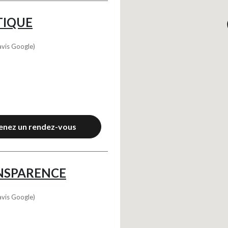
TIQUE
avis Google)
enez un rendez-vous
NSPARENCE
avis Google)