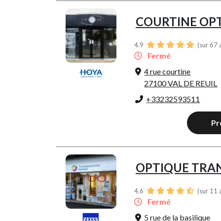
COURTINE OP
4.9
(sur 67 
Fermé
4 rue courtine
27100 VAL DE REUIL
+33232593511
Pr
OPTIQUE TRA
4.6
(sur 11 
Fermé
5 rue de la basilique