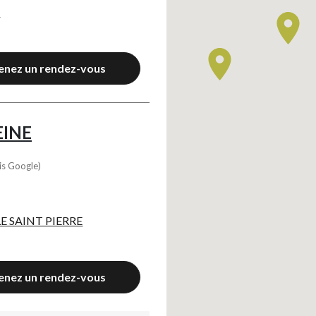
S
enez un rendez-vous
EINE
is Google)
Axeptio consent
E SAINT PIERRE
enez un rendez-vous