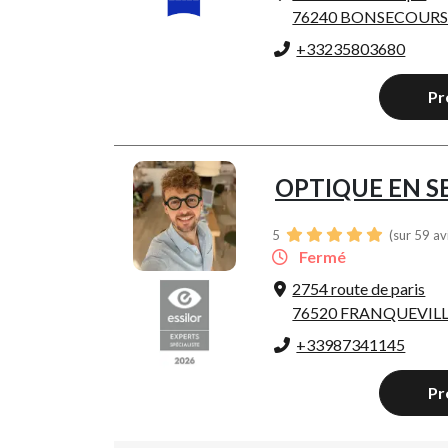
76240 BONSECOUR
+33235803680
Pr
OPTIQUE EN S
5
(sur 59 av
Fermé
2754 route de paris
76520 FRANQUEVILL
+33987341145
Pr