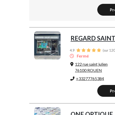
Pr
REGARD SAINT
4.9
(sur 120
Fermé
122 rue saint julien
76100 ROUEN
+33277765384
Pr
ONE OPTIQUE