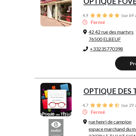
OPTIQUE FOV
4.9
(sur 69 
Fermé
42 42 rue des martyrs
76500 ELBEUF
+33235770398
Pr
OPTIQUE DES 
4.7
(sur 29 
Fermé
rue henri de campion
espace marchand du m