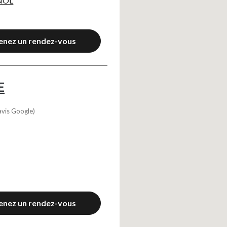
GNOL
enez un rendez-vous
E
avis Google)
enez un rendez-vous