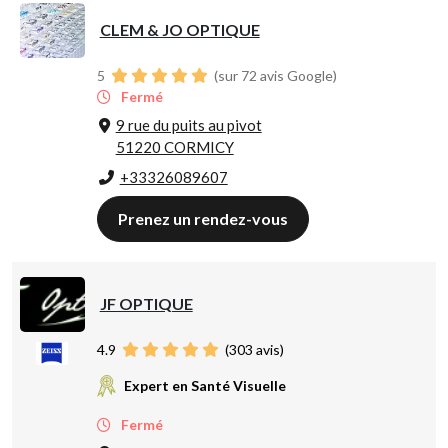
CLEM & JO OPTIQUE
5
(sur 72 avis Google)
Fermé
9 rue du puits au pivot
51220 CORMICY
+33326089607
Prenez un rendez-vous
JF OPTIQUE
4.9
(
303
avis)
Expert en Santé Visuelle
Fermé