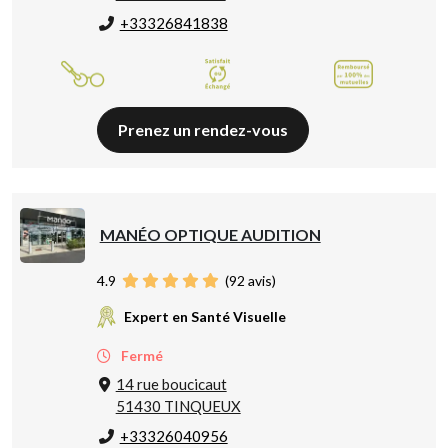
+33326841838
Prenez un rendez-vous
MANÉO OPTIQUE AUDITION
4.9
(
92
avis)
Expert en Santé Visuelle
Fermé
14 rue boucicaut
51430 TINQUEUX
+33326040956