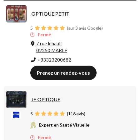
OPTIQUE PETIT
5
(sur 3 avis Google)
Fermé
7 rue lehault
02250 MARLE
+33323200682
Prenez un rendez-vous
JF OPTIQUE
5
(
116
avis)
Expert en Santé Visuelle
Fermé