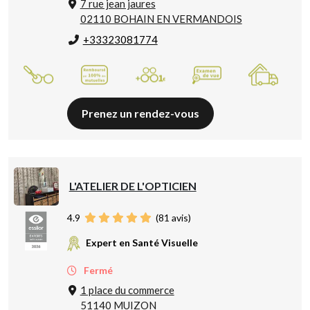
7 rue jean jaures
02110 BOHAIN EN VERMANDOIS
+33323081774
Prenez un rendez-vous
L'ATELIER DE L'OPTICIEN
4.9
(
81
avis)
Expert en Santé Visuelle
Fermé
1 place du commerce
51140 MUIZON