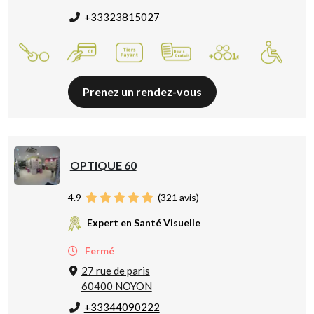
+33323815027
Prenez un rendez-vous
OPTIQUE 60
4.9
(
321
avis)
Expert en Santé Visuelle
Fermé
27 rue de paris
60400 NOYON
+33344090222