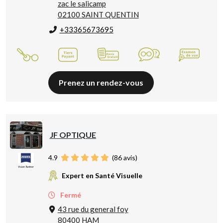
zac le salicamp
02100 SAINT QUENTIN
+33365673695
Prenez un rendez-vous
JF OPTIQUE
4.9
(
86
avis)
Expert en Santé Visuelle
Fermé
43 rue du general foy
80400 HAM