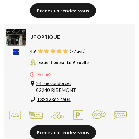
Prenez un rendez-vous
JF OPTIQUE
4.9
(
77
avis)
Expert en Santé Visuelle
Fermé
24 rue condorcet
02240 RIBEMONT
+33323627604
Prenez un rendez-vous