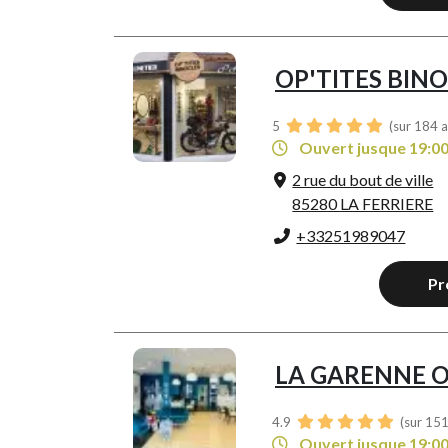
OP'TITES BIN
5
(sur 184 a
Ouvert jusque 19:0
2 rue du bout de ville
85280 LA FERRIERE
+33251989047
Pr
LA GARENNE 
4.9
(sur 151
Ouvert jusque 19:0