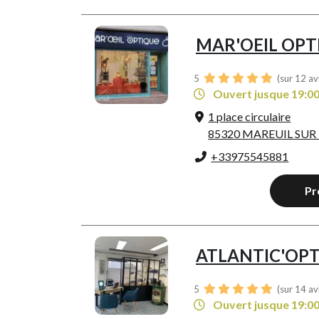
MAR'OEIL OPT
5
(sur 12 av
Ouvert jusque 19:0
1 place circulaire
85320 MAREUIL SUR
+33975545881
Pr
ATLANTIC'OP
5
(sur 14 av
Ouvert jusque 19:0