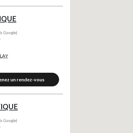
IQUE
is Google)
0
 LAY
enez un rendez-vous
TIQUE
is Google)
0