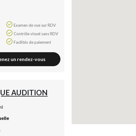
Examen de vue sur RDV
Contrôle visuel sans RDV
Facilités de paiement
enez un rendez-vous
UE AUDITION
s)
uelle
0