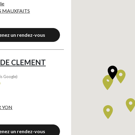
die
S MAUXFAITS
enez un rendez-vous
 DE CLEMENT
is Google)
0
R YON
enez un rendez-vous