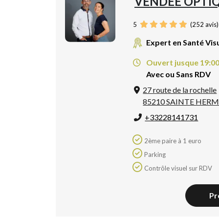
VENDEE OPTI
5
(
252
avis)
Expert en Santé Vis
Ouvert jusque 19:0
Avec ou Sans RDV
27 route de la rochelle
85210 SAINTE HERM
+33228141731
2ème paire à 1 euro
Parking
Contrôle visuel sur RDV
Pr