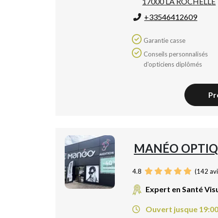
17000 LA ROCHELLE
+33546412609
Garantie casse
Conseils personnalisés
d'opticiens diplômés
Pr
MANÉO OPTIQ
4.8
(
142
avi
Expert en Santé Vis
Ouvert jusque 19:0