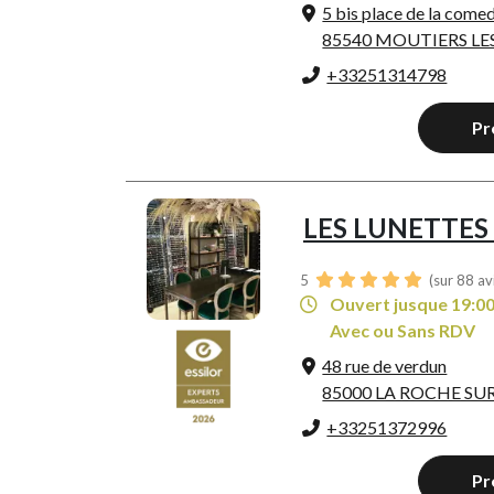
5 bis place de la come
85540 MOUTIERS LE
+33251314798
Pr
LES LUNETTES
5
(sur 88 av
Ouvert jusque 19:0
Avec ou Sans RDV
48 rue de verdun
85000 LA ROCHE SU
+33251372996
Pr