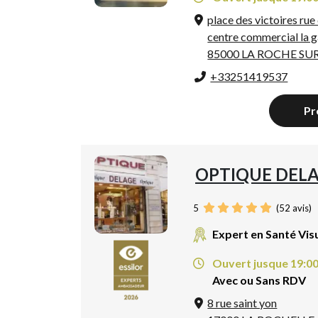
place des victoires rue
centre commercial la 
85000 LA ROCHE SU
+33251419537
Pr
OPTIQUE DEL
5
(
52
avis)
Expert en Santé Vis
Ouvert jusque 19:0
Avec ou Sans RDV
8 rue saint yon