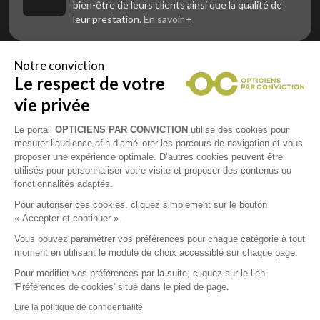
bien-être de leurs clients ainsi que la qualité de
leur prestation.
En savoir +
Notre conviction
Le respect de votre
Vous êtes un professionnel de la vue et
vous souhaitez nous rejoindre ?
vie privée
Contactez Alliance Optic, la centrale d’achats et
d’accompagnement des opticiens indépendants
Le portail
OPTICIENS PAR CONVICTION
utilise des cookies pour
mesurer l’audience afin d’améliorer les parcours de navigation et vous
proposer une expérience optimale. D’autres cookies peuvent être
utilisés pour personnaliser votre visite et proposer des contenus ou
fonctionnalités adaptés.
Mentions légales
Pour autoriser ces cookies, cliquez simplement sur le bouton
« Accepter et continuer ».
CGU
Vous pouvez paramétrer vos préférences pour chaque catégorie à tout
moment en utilisant le module de choix accessible sur chaque page.
Politique de confidentialité
Pour modifier vos préférences par la suite, cliquez sur le lien
'Préférences de cookies' situé dans le pied de page.
Contacts
Lire la politique de confidentialité