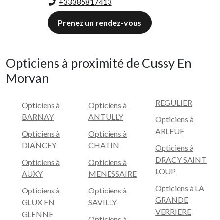
+33386817413
Prenez un rendez-vous
Opticiens à proximité de Cussy En
Morvan
REGULIER
Opticiens à
Opticiens à
BARNAY
ANTULLY
Opticiens à
ARLEUF
Opticiens à
Opticiens à
DIANCEY
CHATIN
Opticiens à
DRACY SAINT
Opticiens à
Opticiens à
LOUP
AUXY
MENESSAIRE
Opticiens à LA
Opticiens à
Opticiens à
GRANDE
GLUX EN
SAVILLY
VERRIERE
GLENNE
Opticiens à