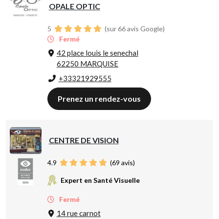
OPALE OPTIC
5
(sur 66 avis Google)
Fermé
42 place louis le senechal
62250 MARQUISE
+33321929555
Prenez un rendez-vous
CENTRE DE VISION
4.9
(
69
avis)
Expert en Santé Visuelle
Fermé
14 rue carnot