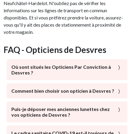
Neufchâtel-Hardelot. N'oubliez pas de vérifier les
informations sur les lignes de transport en commun
disponibles. Et si vous préférez prendre la voiture, assurez-
vous qu'il y ait des places de stationnement à proximité de
votre magasin.
FAQ - Opticiens de Desvres
Où sont situés les Opticiens Par Conviction à
Desvres ?
À proximité du centre-ville, de la gare de Desvres, des
commerces locaux : les Opticiens Par Conviction sont
Comment bien choisir son opticien à Desvres ?
présents dans tous les quartiers de Desvres. Avec ou
La santé visuelle est l’élément majeur qui doit être mis
sans parking, avec un service optométrie : choisissez
en avant par un opticien. Un expert de la vision doit
Puis-je déposer mes anciennes lunettes chez
l'opticien desvrois qui vous correspond !
vos opticiens de Desvres ?
mettre tout son savoir-faire à votre disposition afin
d’améliorer votre vue de manière optimale.
Pour leur offrir une nouvelle vie, en faire don à ceux qui
en ont besoin, les recycler… certains opticiens de
Le cadre sanitaire COVID-19 est-il toujours de