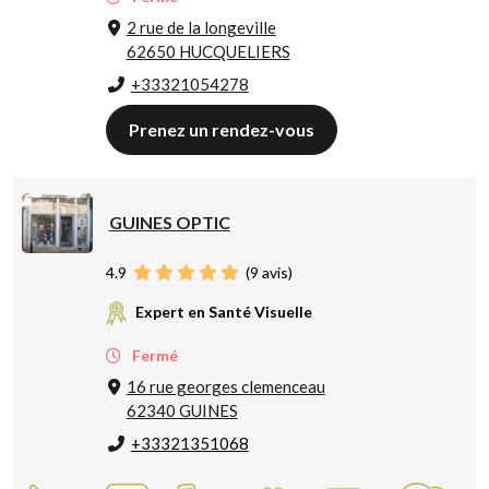
2 rue de la longeville
62650 HUCQUELIERS
+33321054278
Prenez un rendez-vous
GUINES OPTIC
4.9
(
9
avis)
Expert en Santé Visuelle
Fermé
16 rue georges clemenceau
62340 GUINES
+33321351068