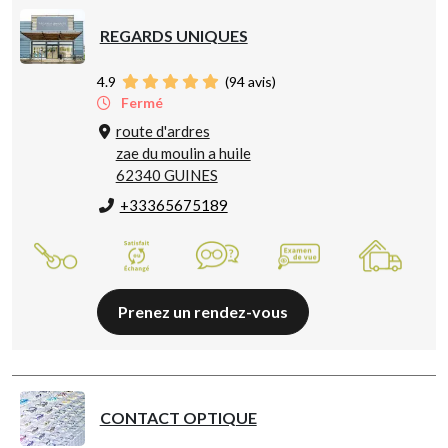
REGARDS UNIQUES
4.9
(
94
avis)
Fermé
route d'ardres
zae du moulin a huile
62340 GUINES
+33365675189
Prenez un rendez-vous
CONTACT OPTIQUE