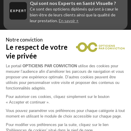
Qui sont nos Experts en Santé Visuelle ?
Ce sont des opticiens diplômés qui ont à cœur le
bien-être de leurs clients ainsi que la qualité de
leur prestation.
En savoir +
Notre conviction
Le respect de votre
Vous êtes un professionnel de la vue et
vous souhaitez nous rejoindre ?
vie privée
Contactez Alliance Optic, la centrale d’achats et
d’accompagnement des opticiens indépendants
Le portail
OPTICIENS PAR CONVICTION
utilise des cookies pour
mesurer l’audience afin d’améliorer les parcours de navigation et vous
proposer une expérience optimale. D’autres cookies peuvent être
utilisés pour personnaliser votre visite et proposer des contenus ou
fonctionnalités adaptés.
Mentions légales
Pour autoriser ces cookies, cliquez simplement sur le bouton
« Accepter et continuer ».
CGU
Vous pouvez paramétrer vos préférences pour chaque catégorie à tout
moment en utilisant le module de choix accessible sur chaque page.
Politique de confidentialité
Pour modifier vos préférences par la suite, cliquez sur le lien
'Préférences de cookies' situé dans le pied de page.