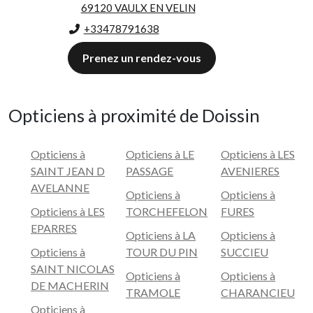
69120 VAULX EN VELIN
+33478791638
Prenez un rendez-vous
Opticiens à proximité de Doissin
Opticiens à
Opticiens à LE
Opticiens à LES
SAINT JEAN D
PASSAGE
AVENIERES
AVELANNE
Opticiens à
Opticiens à
Opticiens à LES
TORCHEFELON
FURES
EPARRES
Opticiens à LA
Opticiens à
Opticiens à
TOUR DU PIN
SUCCIEU
SAINT NICOLAS
Opticiens à
Opticiens à
DE MACHERIN
TRAMOLE
CHARANCIEU
Opticiens à