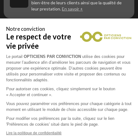
bien-être de leurs clients ainsi que la qualité de
leur prestation.
En savoir +
Notre conviction
Le respect de votre
Vous êtes un professionnel de la vue et
vous souhaitez nous rejoindre ?
vie privée
Contactez Alliance Optic, la centrale d’achats et
d’accompagnement des opticiens indépendants
Le portail
OPTICIENS PAR CONVICTION
utilise des cookies pour
mesurer l’audience afin d’améliorer les parcours de navigation et vous
proposer une expérience optimale. D’autres cookies peuvent être
utilisés pour personnaliser votre visite et proposer des contenus ou
fonctionnalités adaptés.
Mentions légales
Pour autoriser ces cookies, cliquez simplement sur le bouton
« Accepter et continuer ».
CGU
Vous pouvez paramétrer vos préférences pour chaque catégorie à tout
moment en utilisant le module de choix accessible sur chaque page.
Politique de confidentialité
Pour modifier vos préférences par la suite, cliquez sur le lien
'Préférences de cookies' situé dans le pied de page.
Contacts
Lire la politique de confidentialité