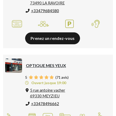
73490 LA RAVOIRE
+33479684580
Prenez un rendez-vous
OPTIQUE MES YEUX
5
(
71
avis)
Ouvert jusque 19:00
5 rue antoine vacher
69330 MEYZIEU
+33478496662