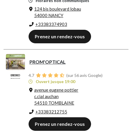
Horaires non communiqués
124 bis boulevard lobau
54000 NANCY
+33383374903
Prenez un rendez-vous
PROM'OPTICAL
4.7
(sur 56 avis Google)
Ouvert jusque 19:00
avenue eugene pottier
c.cial auchan
54510 TOMBLAINE
+33383212755
Prenez un rendez-vous