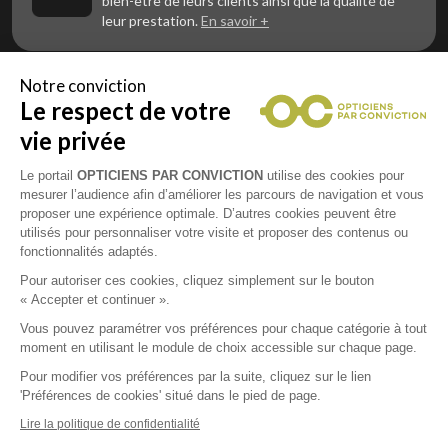
bien-être de leurs clients ainsi que la qualité de
leur prestation.
En savoir +
Notre conviction
Le respect de votre
Vous êtes un professionnel de la vue et
vous souhaitez nous rejoindre ?
vie privée
Contactez Alliance Optic, la centrale d’achats et
d’accompagnement des opticiens indépendants
Le portail
OPTICIENS PAR CONVICTION
utilise des cookies pour
mesurer l’audience afin d’améliorer les parcours de navigation et vous
proposer une expérience optimale. D’autres cookies peuvent être
utilisés pour personnaliser votre visite et proposer des contenus ou
fonctionnalités adaptés.
Mentions légales
Pour autoriser ces cookies, cliquez simplement sur le bouton
« Accepter et continuer ».
CGU
Vous pouvez paramétrer vos préférences pour chaque catégorie à tout
moment en utilisant le module de choix accessible sur chaque page.
Politique de confidentialité
Pour modifier vos préférences par la suite, cliquez sur le lien
'Préférences de cookies' situé dans le pied de page.
Contacts
Lire la politique de confidentialité