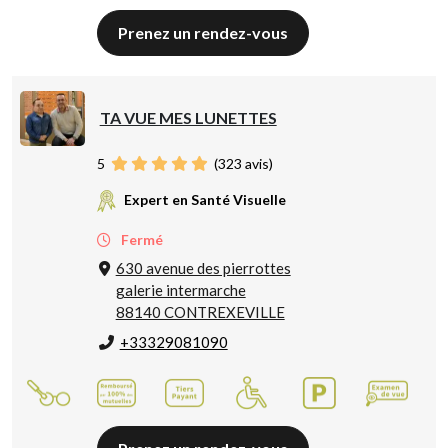
Prenez un rendez-vous
TA VUE MES LUNETTES
5
(
323
avis)
Expert en Santé Visuelle
Fermé
630 avenue des pierrottes
galerie intermarche
88140 CONTREXEVILLE
+33329081090