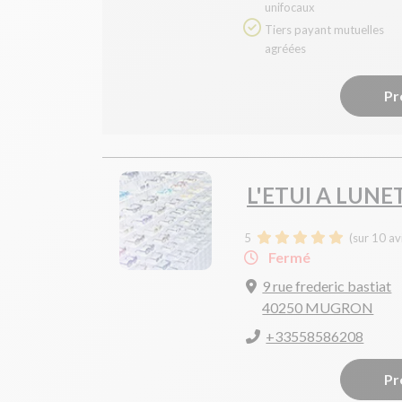
unifocaux
Tiers payant mutuelles
agréées
Pr
L'ETUI A LUNE
5
(sur 10 av
Fermé
9 rue frederic bastiat
40250 MUGRON
+33558586208
Pr