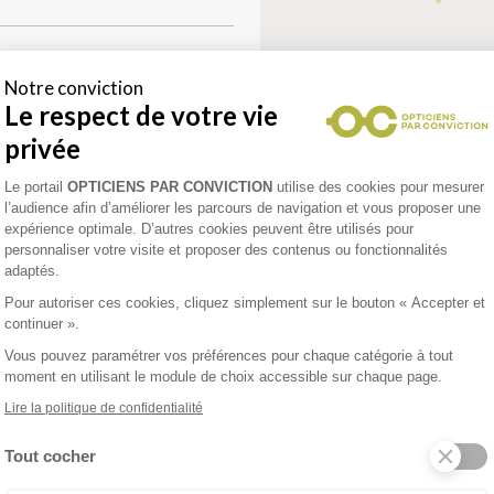
TTES
Notre conviction
Le respect de votre vie
s Google)
privée
Plateforme de Gestion du Consentement 
Le portail
OPTICIENS PAR CONVICTION
utilise des cookies pour mesurer
l’audience afin d’améliorer les parcours de navigation et vous proposer une
DAX
expérience optimale. D’autres cookies peuvent être utilisés pour
personnaliser votre visite et proposer des contenus ou fonctionnalités
adaptés.
enez un rendez-vous
Pour autoriser ces cookies, cliquez simplement sur le bouton « Accepter et
continuer ».
Vous pouvez paramétrer vos préférences pour chaque catégorie à tout
moment en utilisant le module de choix accessible sur chaque page.
RCADE
Lire la politique de confidentialité
)
Tout cocher
uelle
Axeptio consent