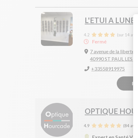
L'ETUI A LUNE
4.2
(sur 14 avi
Fermé
7 avenue de la liberte
40990 ST PAUL LES 
+33558919975
Pr
OPTIQUE HOU
4.9
(
84
avis
Expert en Santé Vis