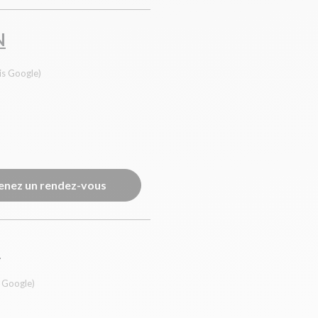
N
is Google)
enez un rendez-vous
N
s Google)