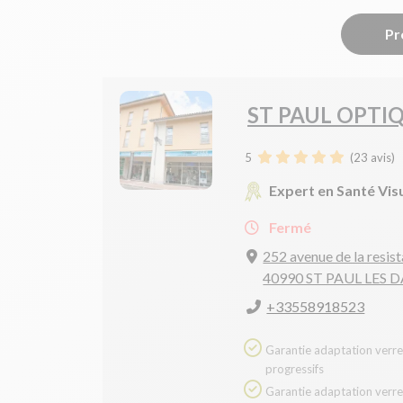
Pr
ST PAUL OPTI
5
(
23
avis)
Expert en Santé Vis
Fermé
252 avenue de la resis
40990 ST PAUL LES 
+33558918523
Garantie adaptation verres
progressifs
Garantie adaptation verres