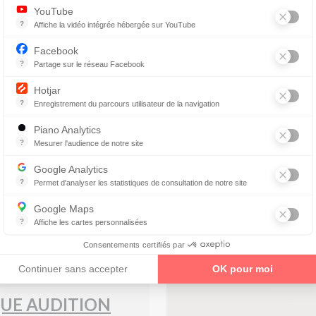
YouTube
?
Affiche la vidéo intégrée hébergée sur YouTube
Annonces avant, entre ou après une vidéo YouTube
ume
Facebook
?
Partage sur le réseau Facebook
Parce que vous ne venez pas tous les jours sur notre site, ce petit 
Hotjar
?
Enregistrement du parcours utilisateur de la navigation
Hotjar est un outil qui permet d'analyser le comportement des visiteurs
Contrôle visuel sur RDV
Piano Analytics
Devis gratuit
?
Mesurer l'audience de notre site
collecte des données relatives aux visites de l'utilisateur sur le sit
Petites réparations et
Google Analytics
entretien offerts
?
Permet d'analyser les statistiques de consultation de notre site
Indispensable pour piloter notre site internet, il permet de mesurer d
Google Maps
?
Affiche les cartes personnalisées
enez un rendez-vous
Google Maps est un service mondial de cartographie en ligne (GPS)
Consentements certifiés par
Continuer sans accepter
OK pour moi
UE AUDITION