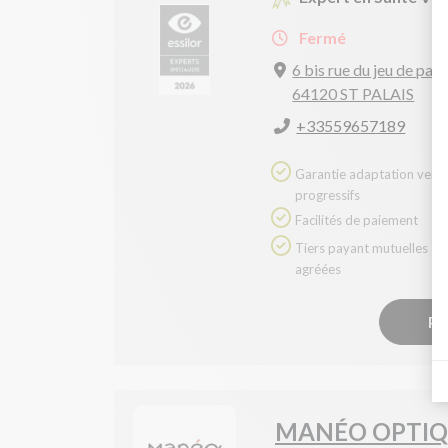
Fermé
6 bis rue du jeu de pa
64120 ST PALAIS
+33559657189
Garantie adaptation verres
progressifs
Facilités de paiement
Tiers payant mutuelles
agréées
Pr
MANÉO OPTIQ