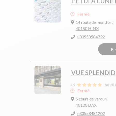
L'ETUI A LUNE
Fermé
14 route de montfort
40180 HINX
+33558584792
Pr
VUE SPLENDID
4.9
(sur 28 
Fermé
5 cours de verdun
40100 DAX
+33558481202