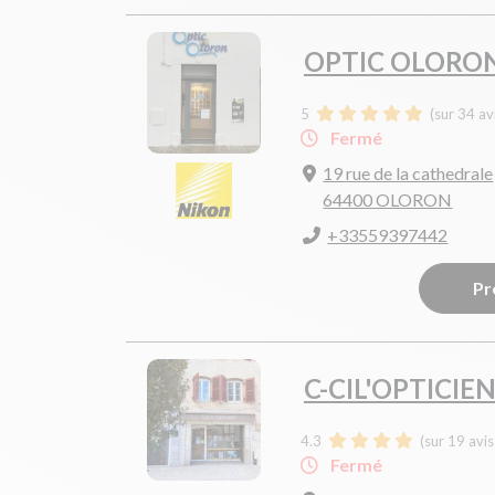
OPTIC OLORO
5
(sur 34 av
Fermé
19 rue de la cathedrale
64400 OLORON
+33559397442
Pr
C-CIL'OPTICIE
4.3
(sur 19 avi
Fermé