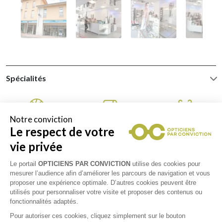
Spécialités
Notre conviction
Le respect de votre
Sports
Conduite
Spécialité
progressifs
vie privée
Le portail
OPTICIENS PAR CONVICTION
utilise des cookies pour
mesurer l’audience afin d’améliorer les parcours de navigation et vous
proposer une expérience optimale. D’autres cookies peuvent être
Spécialiste
Optometrie
Examen de vue
utilisés pour personnaliser votre visite et proposer des contenus ou
contactologie /
fonctionnalités adaptés.
lentilles
Pour autoriser ces cookies, cliquez simplement sur le bouton