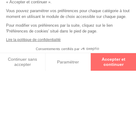
« Accepter et continuer ».
Collections
Vous pouvez paramétrer vos préférences pour chaque catégorie à tout
moment en utilisant le module de choix accessible sur chaque page.
ETNIA BARCELONA
Pour modifier vos préférences par la suite, cliquez sur le lien
'Préférences de cookies' situé dans le pied de page.
GUESS
Lire la politique de confidentialité
Consentements certifiés par
Prenez un rendez-vous
VUARNET
Continuer sans
Accepter et
Paramétrer
accepter
continuer
Axeptio consent
Plateforme de Gestion du Consentement : Personnalisez vos O
VUILLET VEGA
Notre plateforme vous permet d'adapter et de gérer vos paramètr
Convictions
frederique et laurent vous invitent à decouvrir plus de 1000
lunettes pour mettre en valeur votre personnalitee et
ameliorer votre vue