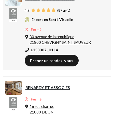
4.9
(
87
avis)
Expert en Santé Visuelle
Fermé
30 avenue de la republique
21800 CHEVIGNY SAINT SAUVEUR
+33380710114
Prenez un rendez-vous
RENARDY ET ASSOCIES
Fermé
16 rue charrue
21000 DIJON