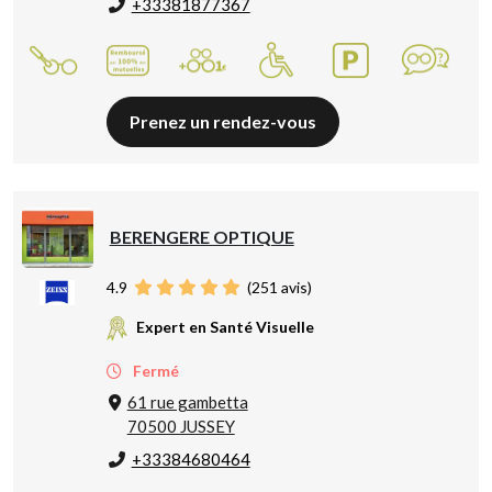
+33381877367
Prenez un rendez-vous
BERENGERE OPTIQUE
4.9
(
251
avis)
Expert en Santé Visuelle
Fermé
61 rue gambetta
70500 JUSSEY
+33384680464