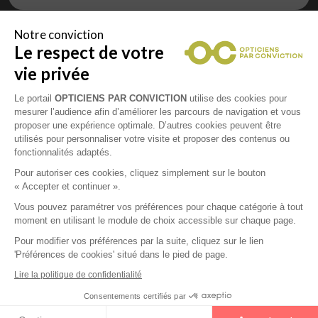
Notre conviction
Le respect de votre
Vous êtes un professionnel de la vue et
vous souhaitez nous rejoindre ?
vie privée
Contactez Alliance Optic, la centrale d’achats et
d’accompagnement des opticiens indépendants
Le portail
OPTICIENS PAR CONVICTION
utilise des cookies pour
mesurer l’audience afin d’améliorer les parcours de navigation et vous
proposer une expérience optimale. D’autres cookies peuvent être
utilisés pour personnaliser votre visite et proposer des contenus ou
fonctionnalités adaptés.
Mentions légales
Pour autoriser ces cookies, cliquez simplement sur le bouton
« Accepter et continuer ».
CGU
Vous pouvez paramétrer vos préférences pour chaque catégorie à tout
moment en utilisant le module de choix accessible sur chaque page.
Politique de confidentialité
Pour modifier vos préférences par la suite, cliquez sur le lien
'Préférences de cookies' situé dans le pied de page.
Contacts
Lire la politique de confidentialité
Consentements certifiés par
2026 © Opticiens Par Conviction. Tous droits