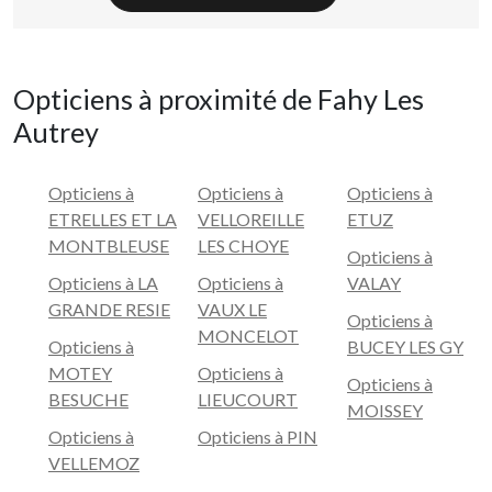
Opticiens à proximité de Fahy Les
Autrey
Opticiens à
Opticiens à
Opticiens à
ETRELLES ET LA
VELLOREILLE
ETUZ
MONTBLEUSE
LES CHOYE
Opticiens à
Opticiens à LA
Opticiens à
VALAY
GRANDE RESIE
VAUX LE
Opticiens à
MONCELOT
Opticiens à
BUCEY LES GY
MOTEY
Opticiens à
Opticiens à
BESUCHE
LIEUCOURT
MOISSEY
Opticiens à
Opticiens à PIN
VELLEMOZ