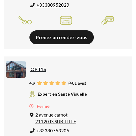
+33380952029
Prenez un rendez-vous
OPT'IS
4.9
(
401
avis)
Expert en Santé Visuelle
Fermé
2 avenue carnot
21120 IS SUR TILLE
+33380753205