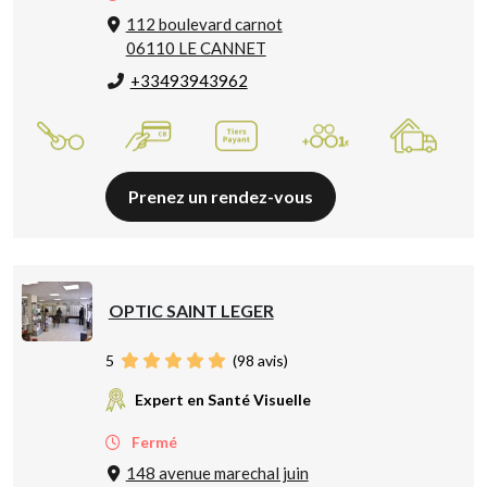
112 boulevard carnot
06110 LE CANNET
+33493943962
Prenez un rendez-vous
OPTIC SAINT LEGER
5
(
98
avis)
Expert en Santé Visuelle
Fermé
148 avenue marechal juin