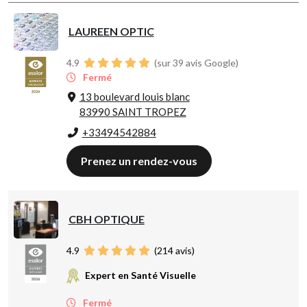
LAUREEN OPTIC
4.9
(sur 39 avis Google)
Fermé
13 boulevard louis blanc
83990 SAINT TROPEZ
+33494542884
Prenez un rendez-vous
CBH OPTIQUE
4.9
(
214
avis)
Expert en Santé Visuelle
Fermé