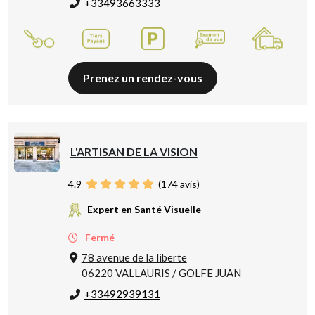
+33493663333
Prenez un rendez-vous
L'ARTISAN DE LA VISION
4.9
(
174
avis)
Expert en Santé Visuelle
Fermé
78 avenue de la liberte
06220 VALLAURIS / GOLFE JUAN
+33492939131