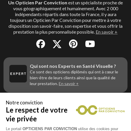
Un Opticien Par Conviction
est un spécialiste proche de
vous géographiquement et humainement. Avec 2 000
indépendants répartis dans toute la France, il y aura
toujours un Opticien Par Conviction pour mettre à votre
disposition son savoir-faire, son expertise et vous offrir la
prestation la plus personnalisée possible.
En savoir +
Qui sont nos Experts en Santé Visuelle ?
Ce sont des opticiens diplômés qui ont à cœur le
bien-être de leurs clients ainsi que la qualité de
leur prestation.
En savoir +
Notre conviction
Le respect de votre
Vous êtes un professionnel de la vue et
vous souhaitez nous rejoindre ?
vie privée
Contactez Alliance Optic, la centrale d’achats et
d’accompagnement des opticiens indépendants
Le portail
OPTICIENS PAR CONVICTION
utilise des cookies pour