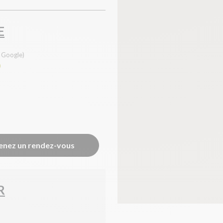
E
s Google)
0
enez un rendez-vous
R