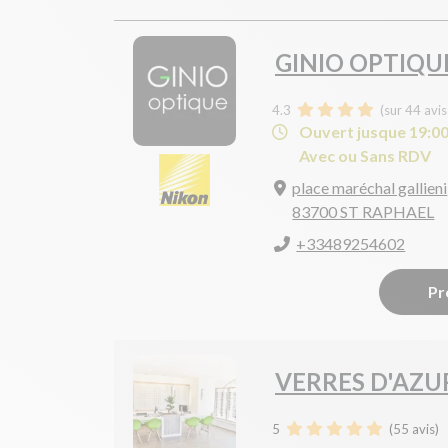
GINIO OPTIQU
4.3
(sur 44 avi
Ouvert jusque 19:0
Avec ou Sans RDV
place maréchal gallieni
83700 ST RAPHAEL
+33489254602
Pr
VERRES D'AZU
5
(
55
avis)