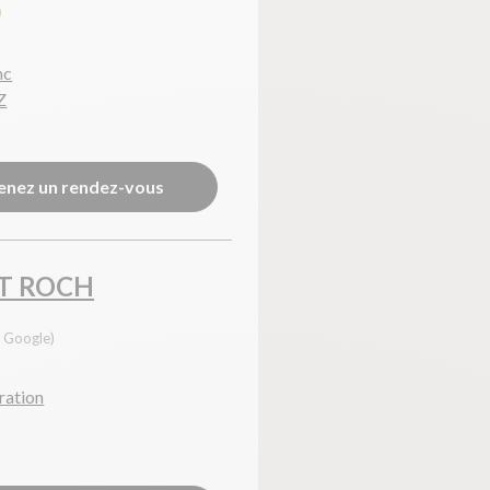
0
nc
Z
enez un rendez-vous
T ROCH
s Google)
ration