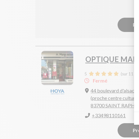
Pr
OPTIQUE MAR
5
(sur 11 av
Fermé
44 boulevard d'alsace
(proche centre culturel
83700 SAINT RAPHA
+33498110161
Pr