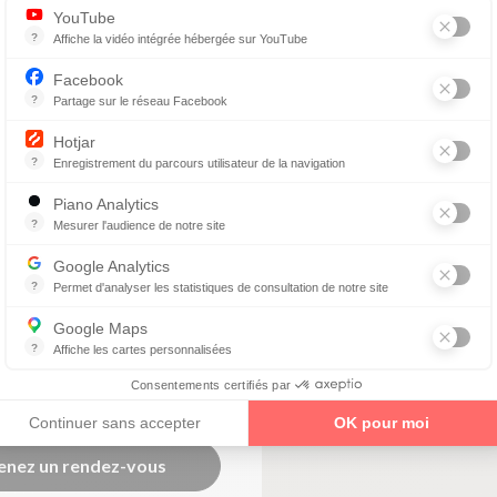
YouTube
Facilités de paiement
?
Affiche la vidéo intégrée hébergée sur YouTube
Annonces avant, entre ou après une vidéo YouTube
Facebook
enez un rendez-vous
?
Partage sur le réseau Facebook
Parce que vous ne venez pas tous les jours sur notre site, ce petit 
Hotjar
?
Enregistrement du parcours utilisateur de la navigation
Hotjar est un outil qui permet d'analyser le comportement des visiteurs
Piano Analytics
GOSSIAN
?
Mesurer l'audience de notre site
collecte des données relatives aux visites de l'utilisateur sur le sit
is Google)
Google Analytics
?
Permet d'analyser les statistiques de consultation de notre site
Indispensable pour piloter notre site internet, il permet de mesurer d
Google Maps
)
?
Affiche les cartes personnalisées
Google Maps est un service mondial de cartographie en ligne (GPS)
EL
Consentements certifiés par
Continuer sans accepter
OK pour moi
enez un rendez-vous