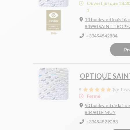
Ouvert jusque 18:3
1
13 boulevard louis bla
83990 SAINT TROPE
+33494542884
Pr
OPTIQUE SAIN
5
(sur 1 avi
Fermé
90 boulevard de la libe
83490 LE MUY
+33494829093