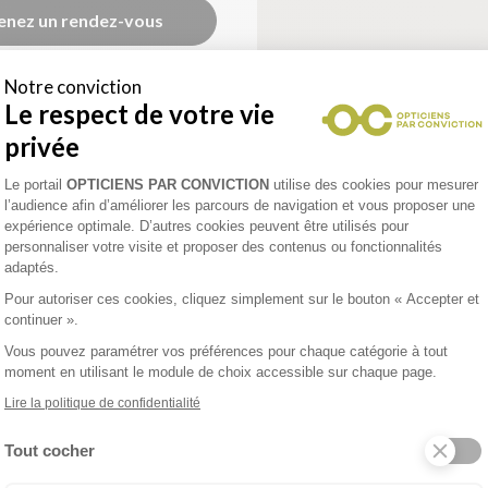
enez un rendez-vous
Notre conviction
Le respect de votre vie
LEGER
privée
Plateforme de Gestion du Consentement 
Le portail
OPTICIENS PAR CONVICTION
utilise des cookies pour mesurer
l’audience afin d’améliorer les parcours de navigation et vous proposer une
uelle
expérience optimale. D’autres cookies peuvent être utilisés pour
personnaliser votre visite et proposer des contenus ou fonctionnalités
adaptés.
uin
Pour autoriser ces cookies, cliquez simplement sur le bouton « Accepter et
N
continuer ».
Vous pouvez paramétrer vos préférences pour chaque catégorie à tout
moment en utilisant le module de choix accessible sur chaque page.
Remboursement 100% des
Lire la politique de confidentialité
mutuelles
Tout cocher
Reste à charge 0
Carte bancaire
Axeptio consent