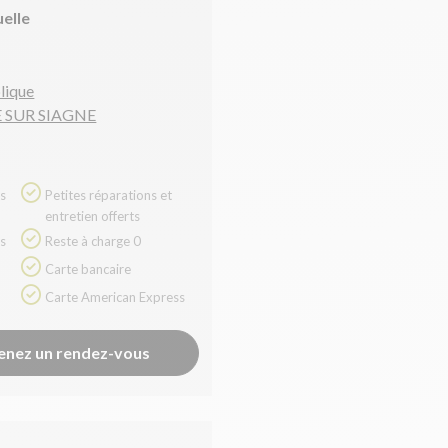
uelle
lique
 SUR SIAGNE
Petites réparations et
entretien offerts
Reste à charge 0
Carte bancaire
Carte American Express
enez un rendez-vous