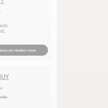
ET
)
0
aulle
IME
enez un rendez-vous
MUY
s)
uelle