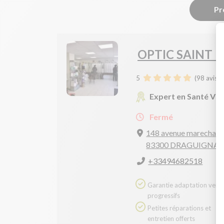
Pr
OPTIC SAINT 
5
(
98
avis)
Expert en Santé Vis
Fermé
148 avenue marechal j
83300 DRAGUIGNA
+33494682518
Garantie adaptation verres
progressifs
Petites réparations et
entretien offerts