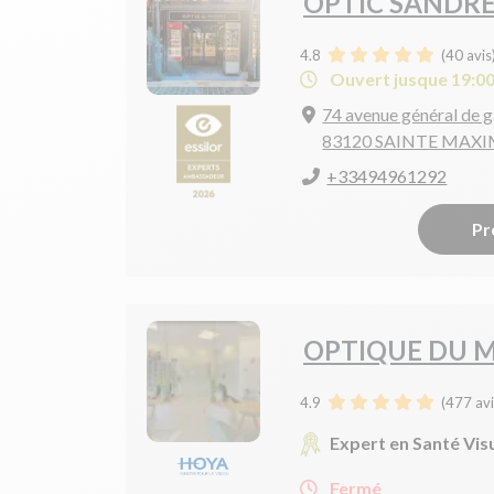
OPTIC SANDR
4.8
(
40
avis
Ouvert jusque 19:0
74 avenue général de g
83120 SAINTE MAX
+33494961292
Pr
OPTIQUE DU 
4.9
(
477
avi
Expert en Santé Vis
Fermé