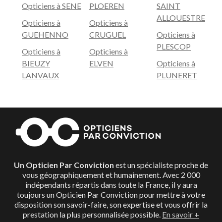
Opticiens à SENE
PLOEREN
SAINT
ALLOUESTRE
Opticiens à
Opticiens à
GUEHENNO
CRUGUEL
Opticiens à
PLESCOP
Opticiens à
Opticiens à
BIEUZY
ELVEN
Opticiens à
LANVAUX
PLUNERET
Un Opticien Par Conviction
est un spécialiste proche de
vous géographiquement et humainement. Avec 2 000
indépendants répartis dans toute la France, il y aura
toujours un Opticien Par Conviction pour mettre à votre
disposition son savoir-faire, son expertise et vous offrir la
prestation la plus personnalisée possible.
En savoir +