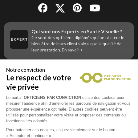
Qui sont nos Experts en Santé Visuelle ?
Ce sont des opticiens diplômés qui ont à cœur le
bien-être de leurs clients ainsi que la qualité de
leur prestation.
En savoir +
Notre conviction
Le respect de votre
Vous êtes un professionnel de la vue et
vous souhaitez nous rejoindre ?
vie privée
Contactez Alliance Optic, la centrale d’achats et
d’accompagnement des opticiens indépendants
Le portail
OPTICIENS PAR CONVICTION
utilise des cookies pour
mesurer l’audience afin d’améliorer les parcours de navigation et vous
proposer une expérience optimale. D’autres cookies peuvent être
utilisés pour personnaliser votre visite et proposer des contenus ou
fonctionnalités adaptés.
Mentions légales
Pour autoriser ces cookies, cliquez simplement sur le bouton
« Accepter et continuer ».