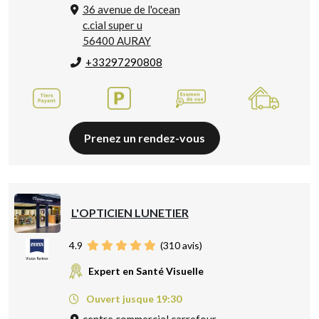
36 avenue de l'ocean
c.cial super u
56400 AURAY
+33297290808
Prenez un rendez-vous
L'OPTICIEN LUNETIER
4.9
(
310
avis)
Expert en Santé Visuelle
Ouvert jusque 19:30