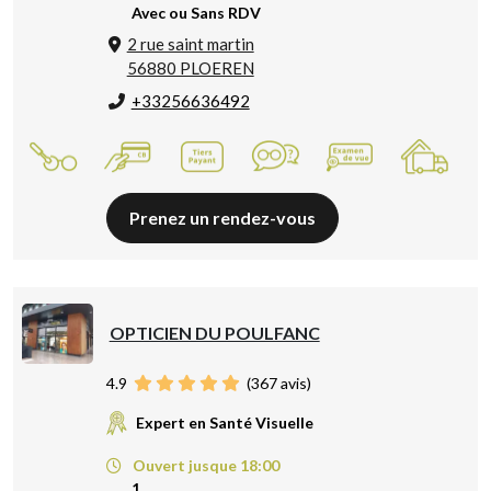
Avec ou Sans RDV
2 rue saint martin
56880 PLOEREN
+33256636492
Prenez un rendez-vous
OPTICIEN DU POULFANC
4.9
(
367
avis)
Expert en Santé Visuelle
Ouvert jusque 18:00
1