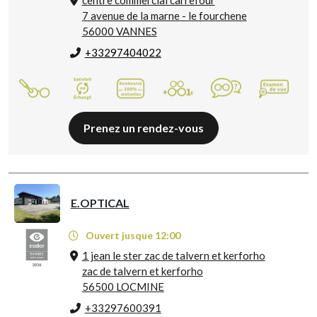
centre commercial carrefour
7 avenue de la marne - le fourchene
56000 VANNES
+33297404022
Prenez un rendez-vous
E.OPTICAL
Ouvert jusque 12:00
1 jean le ster zac de talvern et kerforho
zac de talvern et kerforho
56500 LOCMINE
+33297600391