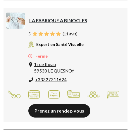
LA FABRIQUE A BINOCLES
5
(
11
avis)
Expert en Santé Visuelle
Fermé
1 rue theau
59530 LE QUESNOY
+33327311624
Prenez un rendez-vous