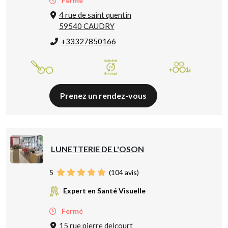
Fermé
4 rue de saint quentin
59540 CAUDRY
+33327850166
Prenez un rendez-vous
LUNETTERIE DE L'OSON
5
(
104
avis)
Expert en Santé Visuelle
Fermé
15 rue pierre delcourt