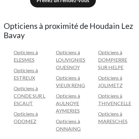
Prenez un rendez-vous
Opticiens à proximité de Houdain Lez
Bavay
Opticiens à
Opticiens à
Opticiens à
ELESMES
LOUVIGNIES
DOMPIERRE
QUESNOY
SUR HELPE
Opticiens à
ESTREUX
Opticiens à
Opticiens à
VIEUX RENG
JOLIMETZ
Opticiens à
CONDE SUR L
Opticiens à
Opticiens à
ESCAUT
AULNOYE
THIVENCELLE
AYMERIES
Opticiens à
Opticiens à
ODOMEZ
Opticiens à
MARESCHES
ONNAING