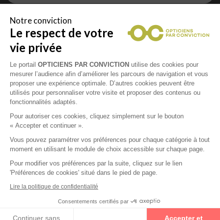
Notre conviction
Le respect de votre
Vous êtes un professionnel de la vue et
vous souhaitez nous rejoindre ?
vie privée
Contactez Alliance Optic, la centrale d’achats et
d’accompagnement des opticiens indépendants
Le portail
OPTICIENS PAR CONVICTION
utilise des cookies pour
mesurer l’audience afin d’améliorer les parcours de navigation et vous
proposer une expérience optimale. D’autres cookies peuvent être
utilisés pour personnaliser votre visite et proposer des contenus ou
fonctionnalités adaptés.
Mentions légales
Pour autoriser ces cookies, cliquez simplement sur le bouton
« Accepter et continuer ».
CGU
Vous pouvez paramétrer vos préférences pour chaque catégorie à tout
moment en utilisant le module de choix accessible sur chaque page.
Politique de confidentialité
Pour modifier vos préférences par la suite, cliquez sur le lien
'Préférences de cookies' situé dans le pied de page.
Contacts
Lire la politique de confidentialité
Consentements certifiés par
2026 © Opticiens Par Conviction. Tous droits
Continuer sans
Accepter et