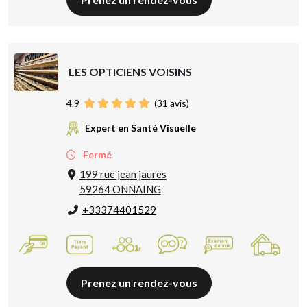
LES OPTICIENS VOISINS
4.9
(
31
avis)
Expert en Santé Visuelle
Fermé
199 rue jean jaures
59264 ONNAING
+33374401529
Prenez un rendez-vous