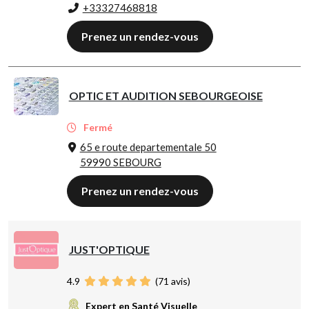
+33327468818
Prenez un rendez-vous
OPTIC ET AUDITION SEBOURGEOISE
Fermé
65 e route departementale 50
59990 SEBOURG
Prenez un rendez-vous
JUST'OPTIQUE
4.9
(
71
avis)
Expert en Santé Visuelle