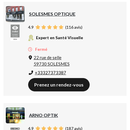
SOLESMES OPTIQUE
4.9
(
116
avis)
Expert en Santé Visuelle
Fermé
22 rue de selle
59730 SOLESMES
+33327373387
Prenez un rendez-vous
ARNO OPTIK
4.9
(
187
avis)