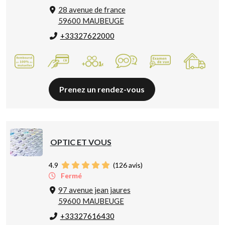
28 avenue de france
59600 MAUBEUGE
+33327622000
Prenez un rendez-vous
OPTIC ET VOUS
4.9
(
126
avis)
Fermé
97 avenue jean jaures
59600 MAUBEUGE
+33327616430