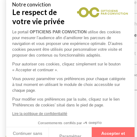
Achat e
Alain D.
le
06/08/2026
Ach
Ghislaine B.
le
05/08/2026
Prends le temps pour vous conseiller professionnel
Achat
Laurie M.
le
05/08/2026
Avis faisant l’objet d’une procédure de contrôle a posteriori. Pour
Spécialités