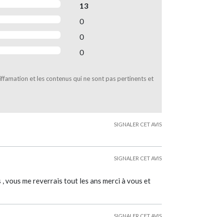
13
0
0
0
diffamation et les contenus qui ne sont pas pertinents et
SIGNALER CET AVIS
SIGNALER CET AVIS
s , vous me reverrais tout les ans merci à vous et
SIGNALER CET AVIS