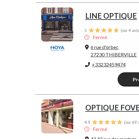
LINE OPTIQUE
5
(sur 4 avi
Fermé
6 rue d'orbec
27230 THIBERVILLE
+33232459474
Pr
OPTIQUE FOV
4.9
(sur 69 
Fermé
42 42 rue des martyrs