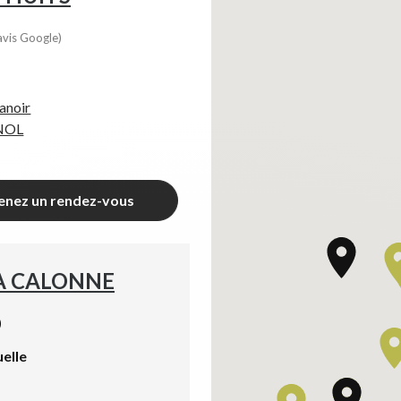
avis Google)
anoir
GNOL
enez un rendez-vous
A CALONNE
)
uelle