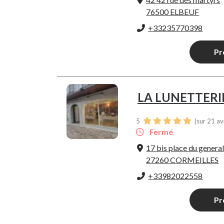
76500 ELBEUF
+33235770398
Pr
LA LUNETTERI
5
(sur 21 av
Fermé
17 bis place du general
27260 CORMEILLES
+33982022558
Pr