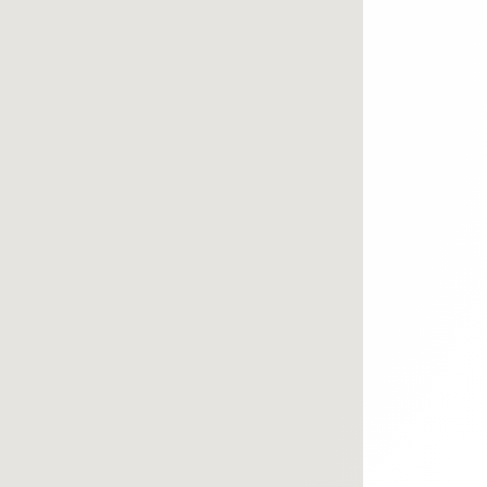
bout de code que nous fourni Facebook nous permet de poursuivre nos échanges
 d'un site web en enregistrant les actions qu'ils effectuent, afin de détecter le
e web, telles que le nombre de visites, le temps moyen passé sur le site web et 
es indicateurs comme l’affluence, les produits les plus consultés, ou encore la