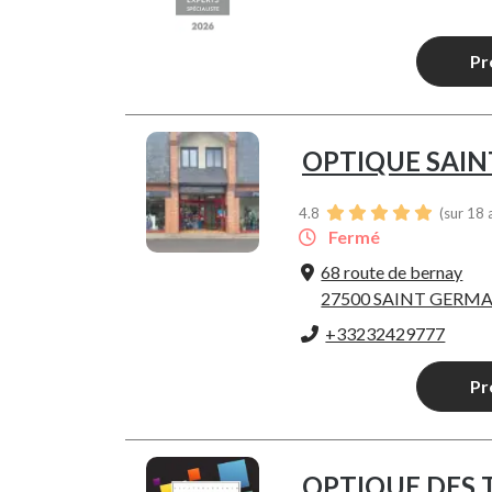
Pr
OPTIQUE SAI
4.8
(sur 18 
Fermé
68 route de bernay
27500 SAINT GERMA
+33232429777
Pr
OPTIQUE DES 