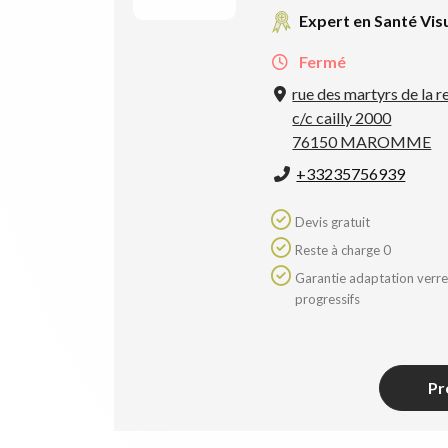
Expert en Santé Vis
Fermé
rue des martyrs de la r
c/c cailly 2000
76150 MAROMME
+33235756939
Devis gratuit
Reste à charge 0
Garantie adaptation verres
progressifs
Pr