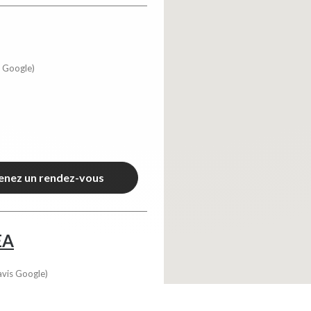
s Google)
enez un rendez-vous
EA
avis Google)