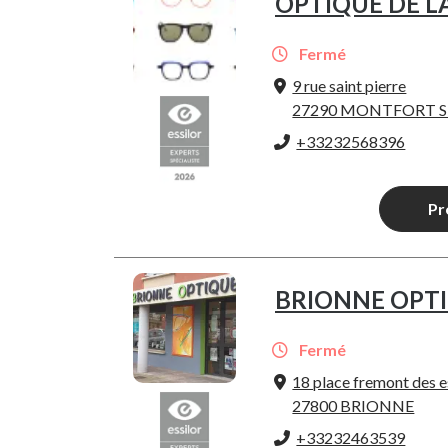
OPTIQUE DE LA
Fermé
9 rue saint pierre
27290 MONTFORT S
+33232568396
Pr
BRIONNE OPT
Fermé
18 place fremont des e
27800 BRIONNE
+33232463539