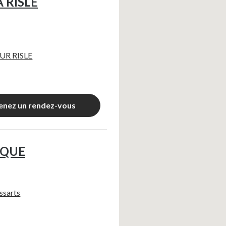
 RISLE
UR RISLE
enez un rendez-vous
IQUE
ssarts