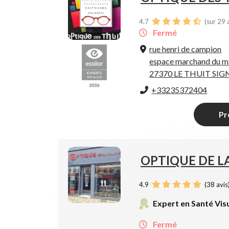
4.7
(sur 29 
Fermé
rue henri de campion
espace marchand du m
27370 LE THUIT SI
+33235372404
Pr
OPTIQUE DE L
4.9
(
38
avis
Expert en Santé Vis
Fermé