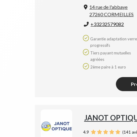
14 rue de l'abbaye
27260 CORMEILLES
+33232579082
Garantie adaptation verres
progressifs
Tiers payant mutuelles
agréées
2ème paire à 1 euro
Pr
JANOT OPTIQ
4.9
(
141
avi