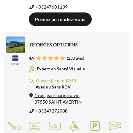
+33247601139
Prenez un rendez-vous
GEORGES OPTICIENS
4.9
(
283
avis)
Expert en Santé Visuelle
Ouvert jusque 12:30
Avec ou Sans RDV
1 rue jean-marie boivin
37550 SAINT AVERTIN
+33247272088