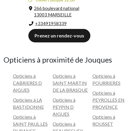
266 boulevard national
13003 MARSEILLE
+33491958339
Prenez un rendez-vous
Opticiens à proximité de Jouques
Opticiens à
Opticiens à
Opticiens à
CABRIERES D
SAINT MARTIN
POURRIERES
AIGUES
DE LA BRASQUE
Opticiens à
Opticiens à LA
Opticiens à
PEYROLLES EN
BASTIDONNE
PEYPIN D
PROVENCE
AIGUES
Opticiens à
Opticiens à
SAINT PAUL LES
Opticiens à
ROUSSET
DURANCE
BEAURECUEIL