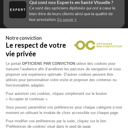
Qui sont nos Experts en Santé Visuelle ?
Ce sont des opticiens diplômés qui ont à cœur le
bien-être de leurs clients ainsi que la qualité de
leur prestation.
En savoir +
Notre conviction
Le respect de votre
Vous êtes un professionnel de la vue et
vous souhaitez nous rejoindre ?
vie privée
Contactez Alliance Optic, la centrale d’achats et
d’accompagnement des opticiens indépendants
Le portail
OPTICIENS PAR CONVICTION
utilise des cookies pour
mesurer l’audience afin d’améliorer les parcours de navigation et vous
proposer une expérience optimale. D’autres cookies peuvent être
utilisés pour personnaliser votre visite et proposer des contenus ou
fonctionnalités adaptés.
Mentions légales
Pour autoriser ces cookies, cliquez simplement sur le bouton
« Accepter et continuer ».
CGU
Vous pouvez paramétrer vos préférences pour chaque catégorie à tout
moment en utilisant le module de choix accessible sur chaque page.
Politique de confidentialité
Pour modifier vos préférences par la suite, cliquez sur le lien
'Préférences de cookies' situé dans le pied de page.