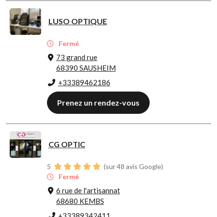
LUSO OPTIQUE
Fermé
73 grand rue
68390 SAUSHEIM
+33389462186
Prenez un rendez-vous
CG OPTIC
5
(sur 48 avis Google)
Fermé
6 rue de l'artisannat
68680 KEMBS
+33389342411