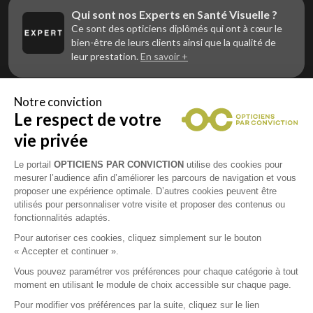
Qui sont nos Experts en Santé Visuelle ?
Ce sont des opticiens diplômés qui ont à cœur le
bien-être de leurs clients ainsi que la qualité de
leur prestation.
En savoir +
Notre conviction
Le respect de votre
Vous êtes un professionnel de la vue et
vous souhaitez nous rejoindre ?
vie privée
Contactez Alliance Optic, la centrale d’achats et
d’accompagnement des opticiens indépendants
Le portail
OPTICIENS PAR CONVICTION
utilise des cookies pour
mesurer l’audience afin d’améliorer les parcours de navigation et vous
proposer une expérience optimale. D’autres cookies peuvent être
utilisés pour personnaliser votre visite et proposer des contenus ou
fonctionnalités adaptés.
Mentions légales
Pour autoriser ces cookies, cliquez simplement sur le bouton
« Accepter et continuer ».
CGU
Vous pouvez paramétrer vos préférences pour chaque catégorie à tout
moment en utilisant le module de choix accessible sur chaque page.
Politique de confidentialité
Pour modifier vos préférences par la suite, cliquez sur le lien