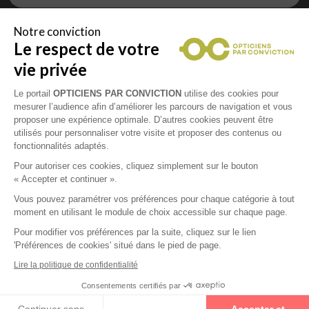
Notre conviction
Le respect de votre
Vous êtes un professionnel de la vue et
vous souhaitez nous rejoindre ?
vie privée
Contactez Alliance Optic, la centrale d’achats et
d’accompagnement des opticiens indépendants
Le portail
OPTICIENS PAR CONVICTION
utilise des cookies pour
mesurer l’audience afin d’améliorer les parcours de navigation et vous
proposer une expérience optimale. D’autres cookies peuvent être
utilisés pour personnaliser votre visite et proposer des contenus ou
fonctionnalités adaptés.
Mentions légales
Pour autoriser ces cookies, cliquez simplement sur le bouton
« Accepter et continuer ».
CGU
Vous pouvez paramétrer vos préférences pour chaque catégorie à tout
moment en utilisant le module de choix accessible sur chaque page.
Politique de confidentialité
Pour modifier vos préférences par la suite, cliquez sur le lien
'Préférences de cookies' situé dans le pied de page.
Contacts
Lire la politique de confidentialité
Consentements certifiés par
2026 © Opticiens Par Conviction. Tous droits