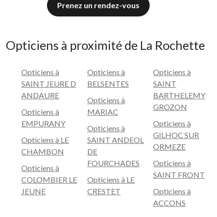
Prenez un rendez-vous
Opticiens à proximité de La Rochette
Opticiens à
Opticiens à
Opticiens à
SAINT JEURE D
BELSENTES
SAINT
ANDAURE
BARTHELEMY
Opticiens à
GROZON
Opticiens à
MARIAC
EMPURANY
Opticiens à
Opticiens à
GILHOC SUR
Opticiens à LE
SAINT ANDEOL
ORMEZE
CHAMBON
DE
FOURCHADES
Opticiens à
Opticiens à
SAINT FRONT
COLOMBIER LE
Opticiens à LE
JEUNE
CRESTET
Opticiens à
ACCONS