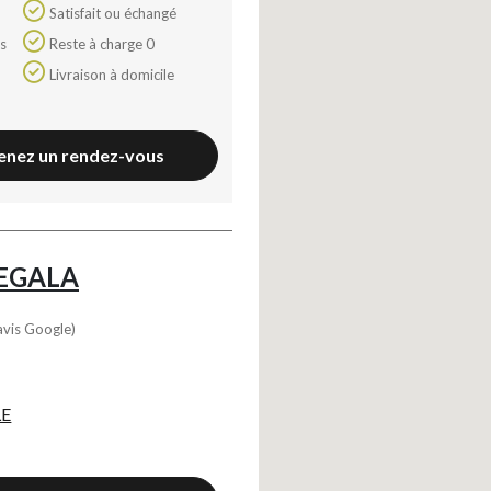
Satisfait ou échangé
Reste à charge 0
Livraison à domicile
enez un rendez-vous
EGALA
avis Google)
LE
Axeptio consent