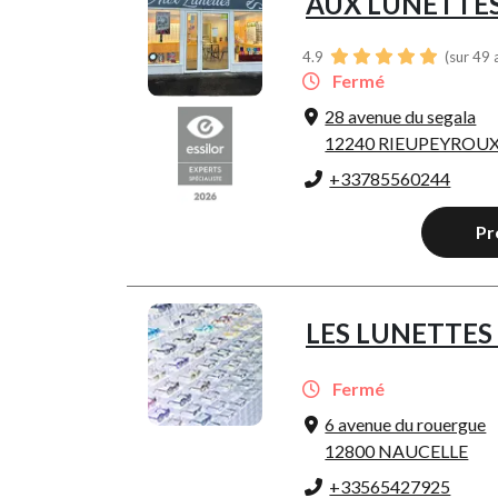
AUX LUNETTE
4.9
(sur 49 
Fermé
28 avenue du segala
12240 RIEUPEYROU
+33785560244
Pr
LES LUNETTES 
Fermé
6 avenue du rouergue
12800 NAUCELLE
+33565427925