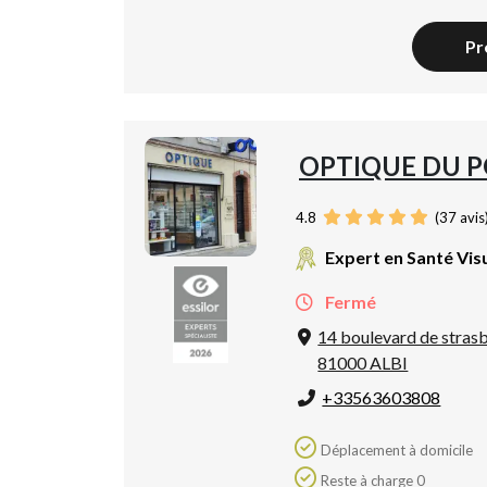
Pr
OPTIQUE DU 
4.8
(
37
avis
Expert en Santé Vis
Fermé
14 boulevard de stras
81000 ALBI
+33563603808
Déplacement à domicile
Reste à charge 0