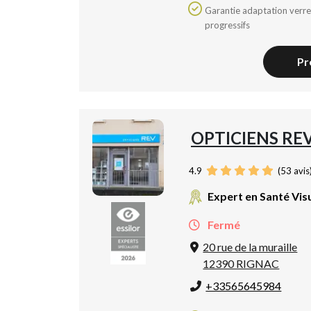
Garantie adaptation verres
progressifs
Pr
OPTICIENS RE
4.9
(
53
avis
Expert en Santé Vis
Fermé
20 rue de la muraille
12390 RIGNAC
+33565645984