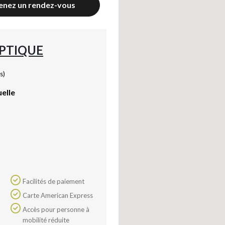
enez un rendez-vous
PTIQUE
s)
uelle
Facilités de paiement
Carte American Express
Accès pour personne à
mobilité réduite