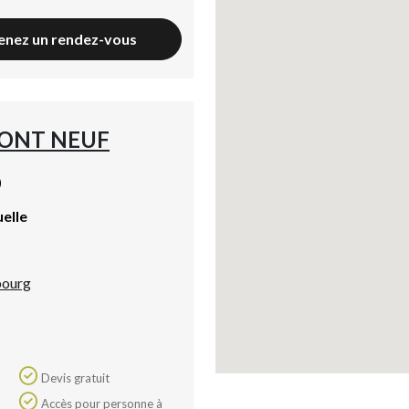
enez un rendez-vous
PONT NEUF
)
uelle
bourg
Devis gratuit
Accès pour personne à