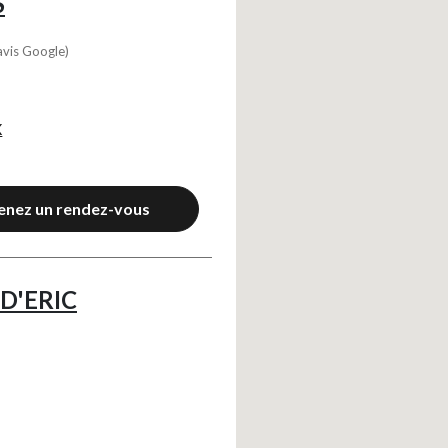
S
avis Google)
X
enez un rendez-vous
D'ERIC