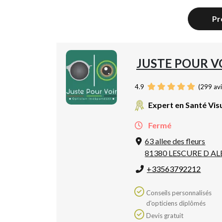
Pr
JUSTE POUR V
4.9
(
299
avi
Expert en Santé Vis
Fermé
63 allee des fleurs
81380 LESCURE D AL
+33563792212
Conseils personnalisés
d'opticiens diplômés
Devis gratuit