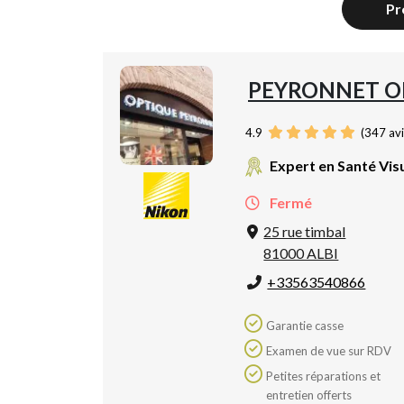
Pr
PEYRONNET O
4.9
(
347
avi
Expert en Santé Vis
Fermé
25 rue timbal
81000 ALBI
+33563540866
Garantie casse
Examen de vue sur RDV
Petites réparations et
entretien offerts