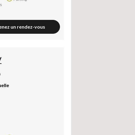
enez un rendez-vous
V
)
uelle