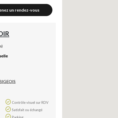
enez un rendez-vous
OIR
s)
uelle
BIGEOIS
Contrôle visuel sur RDV
Satisfait ou échangé
Parking