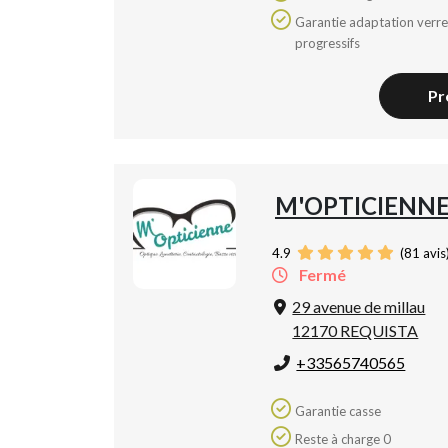
Garantie adaptation verres
progressifs
Pr
M'OPTICIENN
4.9
(
81
avis
Fermé
29 avenue de millau
12170 REQUISTA
+33565740565
Garantie casse
Reste à charge 0