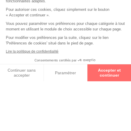
fonctionnalités adaptés.
FENDI
Pour autoriser ces cookies, cliquez simplement sur le bouton
« Accepter et continuer ».
OAKLEY
Vous pouvez paramétrer vos préférences pour chaque catégorie à tout
moment en utilisant le module de choix accessible sur chaque page.
PERSOL
Pour modifier vos préférences par la suite, cliquez sur le lien
'Préférences de cookies' situé dans le pied de page.
Lire la politique de confidentialité
PRADA
Consentements certifiés par
Prenez un rendez-vous
TOM FORD
Continuer sans
Accepter et
Paramétrer
accepter
continuer
Axeptio consent
Plateforme de Gestion du Consentement : Personnalisez vos O
ALPINE
Notre plateforme vous permet d'adapter et de gérer vos paramètr
+ de collections