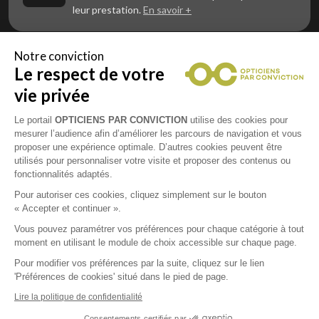
leur prestation.
En savoir +
Notre conviction
Le respect de votre
Vous êtes un professionnel de la vue et
vous souhaitez nous rejoindre ?
vie privée
Contactez Alliance Optic, la centrale d’achats et
d’accompagnement des opticiens indépendants
Le portail
OPTICIENS PAR CONVICTION
utilise des cookies pour
mesurer l’audience afin d’améliorer les parcours de navigation et vous
proposer une expérience optimale. D’autres cookies peuvent être
utilisés pour personnaliser votre visite et proposer des contenus ou
fonctionnalités adaptés.
Mentions légales
Pour autoriser ces cookies, cliquez simplement sur le bouton
« Accepter et continuer ».
CGU
Vous pouvez paramétrer vos préférences pour chaque catégorie à tout
moment en utilisant le module de choix accessible sur chaque page.
Politique de confidentialité
Pour modifier vos préférences par la suite, cliquez sur le lien
'Préférences de cookies' situé dans le pied de page.
Contacts
Lire la politique de confidentialité
Consentements certifiés par