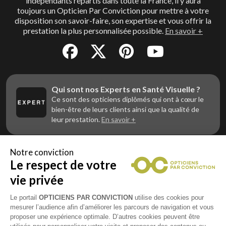
indépendants répartis dans toute la France, il y aura
toujours un Opticien Par Conviction pour mettre à votre
disposition son savoir-faire, son expertise et vous offrir la
prestation la plus personnalisée possible.
En savoir +
Qui sont nos Experts en Santé Visuelle ?
Ce sont des opticiens diplômés qui ont à cœur le
bien-être de leurs clients ainsi que la qualité de
leur prestation.
En savoir +
Notre conviction
Le respect de votre
Vous êtes un professionnel de la vue et
vous souhaitez nous rejoindre ?
vie privée
Contactez Alliance Optic, la centrale d’achats et
d’accompagnement des opticiens indépendants
Le portail
OPTICIENS PAR CONVICTION
utilise des cookies pour
mesurer l’audience afin d’améliorer les parcours de navigation et vous
proposer une expérience optimale. D’autres cookies peuvent être