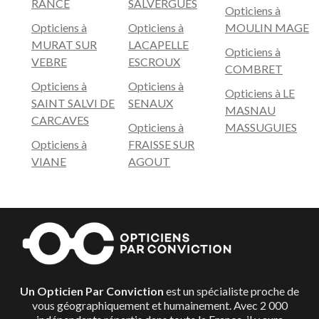
RANCE
SALVERGUES
Opticiens à
Opticiens à
Opticiens à
MOULIN MAGE
MURAT SUR
LACAPELLE
Opticiens à
VEBRE
ESCROUX
COMBRET
Opticiens à
Opticiens à
Opticiens à LE
SAINT SALVI DE
SENAUX
MASNAU
CARCAVES
Opticiens à
MASSUGUIES
Opticiens à
FRAISSE SUR
VIANE
AGOUT
Un Opticien Par Conviction
est un spécialiste proche de
vous géographiquement et humainement. Avec 2 000