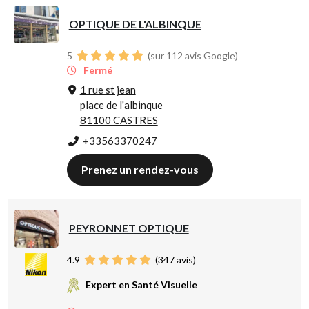
OPTIQUE DE L'ALBINQUE
5
(sur 112 avis Google)
Fermé
1 rue st jean
place de l'albinque
81100 CASTRES
+33563370247
Prenez un rendez-vous
PEYRONNET OPTIQUE
4.9
(
347
avis)
Expert en Santé Visuelle