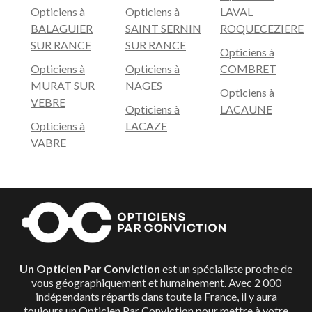
Opticiens à
Opticiens à
LAVAL
BALAGUIER
SAINT SERNIN
ROQUECEZIERE
SUR RANCE
SUR RANCE
Opticiens à
Opticiens à
Opticiens à
COMBRET
MURAT SUR
NAGES
Opticiens à
VEBRE
Opticiens à
LACAUNE
Opticiens à
LACAZE
VABRE
Un Opticien Par Conviction
est un spécialiste proche de
vous géographiquement et humainement. Avec 2 000
indépendants répartis dans toute la France, il y aura
toujours un Opticien Par Conviction pour mettre à votre