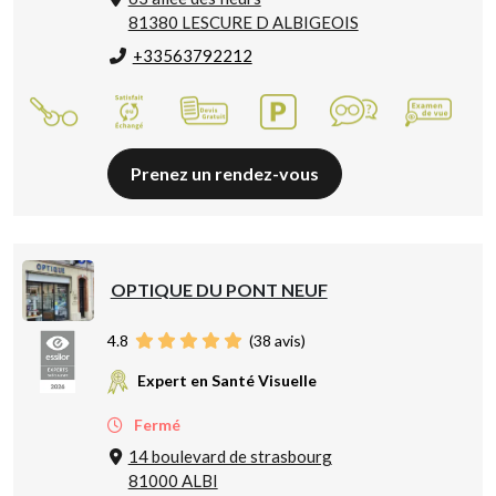
81380 LESCURE D ALBIGEOIS
+33563792212
Prenez un rendez-vous
OPTIQUE DU PONT NEUF
4.8
(
38
avis)
Expert en Santé Visuelle
Fermé
14 boulevard de strasbourg
81000 ALBI