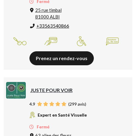
Fermé
25 rue timbal
81000 ALBI
+33563540866
Prenez un rendez-vous
JUSTE POUR VOIR
4.9
(
299
avis)
Expert en Santé Visuelle
Fermé
63 allee des fleurs