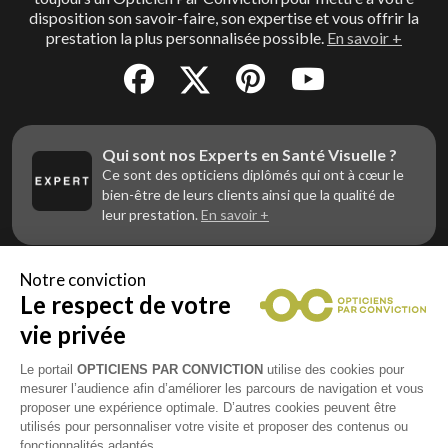
disposition son savoir-faire, son expertise et vous offrir la
prestation la plus personnalisée possible.
En savoir +
Qui sont nos Experts en Santé Visuelle ?
Ce sont des opticiens diplômés qui ont à cœur le
bien-être de leurs clients ainsi que la qualité de
leur prestation.
En savoir +
Notre conviction
Le respect de votre
Vous êtes un professionnel de la vue et
vous souhaitez nous rejoindre ?
vie privée
Contactez Alliance Optic, la centrale d’achats et
d’accompagnement des opticiens indépendants
Le portail
OPTICIENS PAR CONVICTION
utilise des cookies pour
mesurer l’audience afin d’améliorer les parcours de navigation et vous
proposer une expérience optimale. D’autres cookies peuvent être
utilisés pour personnaliser votre visite et proposer des contenus ou
fonctionnalités adaptés.