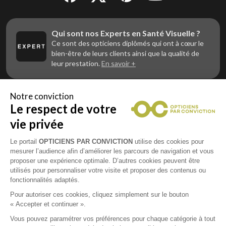
Qui sont nos Experts en Santé Visuelle ?
Ce sont des opticiens diplômés qui ont à cœur le
bien-être de leurs clients ainsi que la qualité de
leur prestation.
En savoir +
Notre conviction
Le respect de votre
Vous êtes un professionnel de la vue et
vous souhaitez nous rejoindre ?
vie privée
Contactez Alliance Optic, la centrale d’achats et
d’accompagnement des opticiens indépendants
Le portail
OPTICIENS PAR CONVICTION
utilise des cookies pour
mesurer l’audience afin d’améliorer les parcours de navigation et vous
proposer une expérience optimale. D’autres cookies peuvent être
utilisés pour personnaliser votre visite et proposer des contenus ou
fonctionnalités adaptés.
Mentions légales
Pour autoriser ces cookies, cliquez simplement sur le bouton
« Accepter et continuer ».
CGU
Vous pouvez paramétrer vos préférences pour chaque catégorie à tout