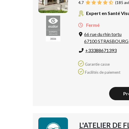
4.7
(
185
avi
Expert en Santé Vis
Fermé
66 rue du rhin tortu
67100 STRASBOURG
+33388671393
Garantie casse
Facilités de paiement
Pr
L'ATELIER DE F