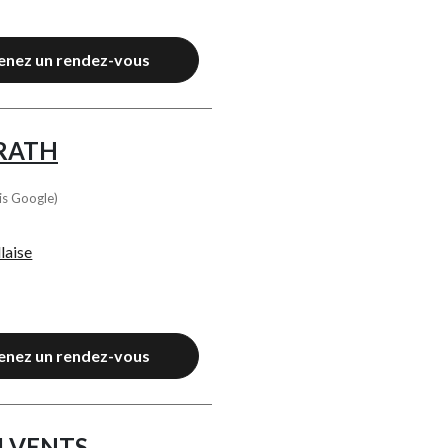
enez un rendez-vous
RATH
is Google)
laise
enez un rendez-vous
4 VENTS