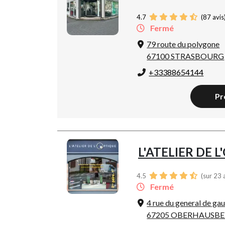
4.7
(
87
avis
Fermé
79 route du polygone
67100 STRASBOURG
+33388654144
Pr
L'ATELIER DE 
4.5
(sur 23 
Fermé
4 rue du general de gau
67205 OBERHAUSB