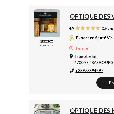
OPTIQUE DES 
4.9
(
16
avis
Expert en Santé Vis
Fermé
1 rue oberlin
67000 STRASBOURG
+33973894597
Pr
OPTIQUE DES