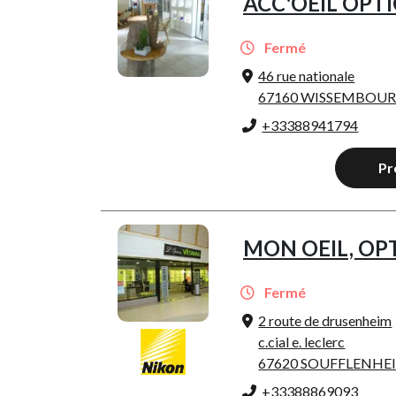
ACC'OEIL OPTI
Fermé
46 rue nationale
67160 WISSEMBOU
+33388941794
Pr
MON OEIL, OP
Fermé
2 route de drusenheim
c.cial e. leclerc
67620 SOUFFLENHE
+33388869093