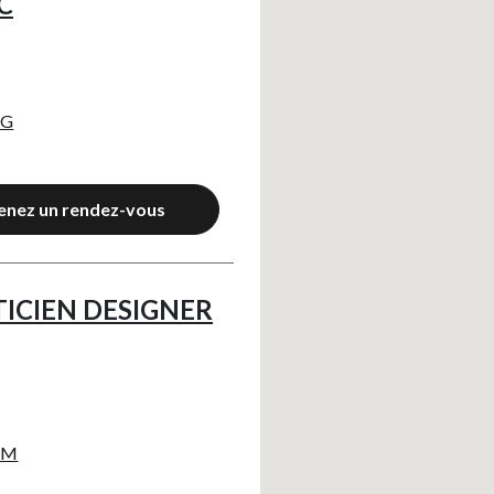
C
RG
enez un rendez-vous
TICIEN DESIGNER
IM