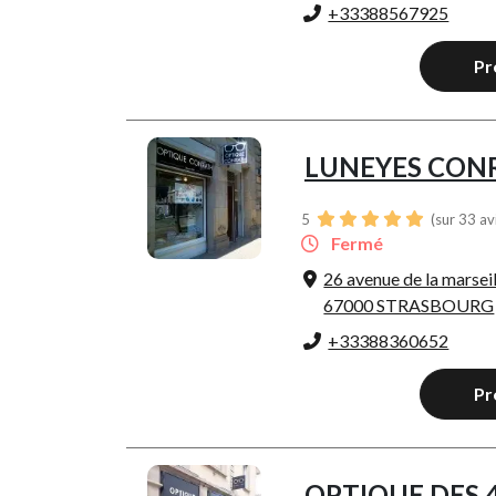
+33388567925
Pr
LUNEYES CON
5
(sur 33 av
Fermé
26 avenue de la marseil
67000 STRASBOURG
+33388360652
Pr
OPTIQUE DES 