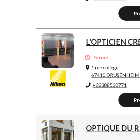
Pr
L'OPTICIEN C
Fermé
1 rue college
67410 DRUSENHEIM
+33388530771
Pr
OPTIQUE DU 