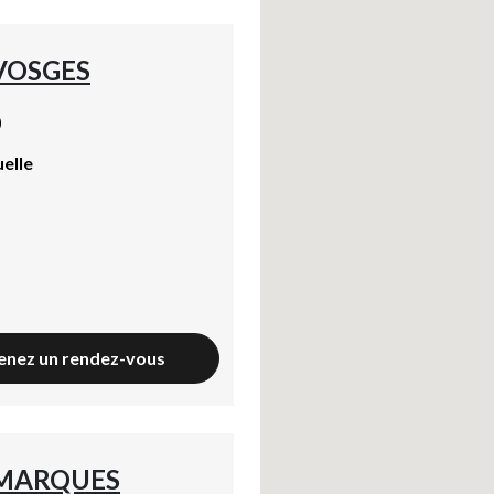
YouTube
?
Affiche la vidéo intégrée hébergée sur YouTube
Annonces avant, entre ou après une vidéo YouTube
VOSGES
Facebook
?
Partage sur le réseau Facebook
Parce que vous ne venez pas tous les jours sur notre site, ce petit 
)
Hotjar
uelle
?
Enregistrement du parcours utilisateur de la navigation
Hotjar est un outil qui permet d'analyser le comportement des visiteurs
Piano Analytics
?
Mesurer l'audience de notre site
collecte des données relatives aux visites de l'utilisateur sur le sit
Google Analytics
?
Permet d'analyser les statistiques de consultation de notre site
Indispensable pour piloter notre site internet, il permet de mesurer d
Google Maps
?
Affiche les cartes personnalisées
enez un rendez-vous
Google Maps est un service mondial de cartographie en ligne (GPS)
Consentements certifiés par
Continuer sans accepter
OK pour moi
 MARQUES