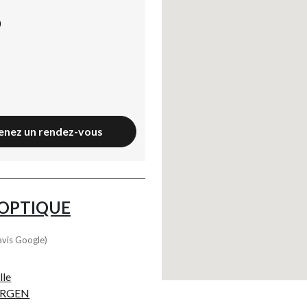
)
enez un rendez-vous
L'OPTIQUE
avis Google)
lle
ERGEN