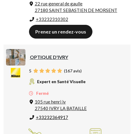
22 rue general de gaulle
27180 SAINT SEBASTIEN DE MORSENT
+33232310302
Prenez un rendez-vous
OPTIQUE D'IVRY
5
(
167
avis)
Expert en Santé Visuelle
Fermé
105 rue henri iv
27540 IVRY LA BATAILLE
+33232364917