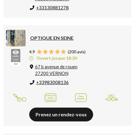
+33130881278
OPTIQUE EN SEINE
4.9
(
200
avis)
Ouvert jusque 18:30
67 b avenue de rouen
27200 VERNON
+33983008136
Prenez un rendez-vous