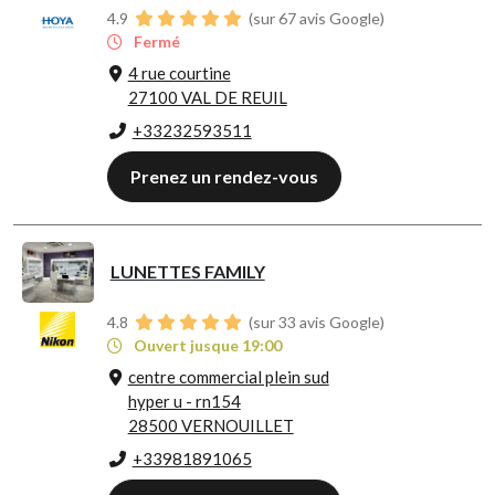
4.9
(sur 67 avis Google)
Fermé
4 rue courtine
27100 VAL DE REUIL
+33232593511
Prenez un rendez-vous
LUNETTES FAMILY
4.8
(sur 33 avis Google)
Ouvert jusque 19:00
centre commercial plein sud
hyper u - rn154
28500 VERNOUILLET
+33981891065