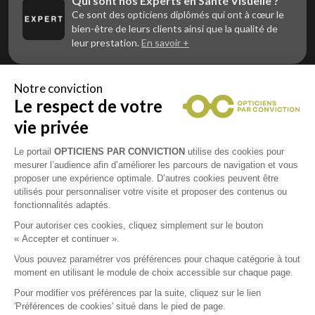
Qui sont nos Experts en Santé Visuelle ?
Ce sont des opticiens diplômés qui ont à cœur le
bien-être de leurs clients ainsi que la qualité de
leur prestation.
En savoir +
Notre conviction
Le respect de votre
Vous êtes un professionnel de la vue et
vous souhaitez nous rejoindre ?
vie privée
Contactez Alliance Optic, la centrale d’achats et
d’accompagnement des opticiens indépendants
Le portail
OPTICIENS PAR CONVICTION
utilise des cookies pour
mesurer l’audience afin d’améliorer les parcours de navigation et vous
proposer une expérience optimale. D’autres cookies peuvent être
utilisés pour personnaliser votre visite et proposer des contenus ou
fonctionnalités adaptés.
Mentions légales
Pour autoriser ces cookies, cliquez simplement sur le bouton
« Accepter et continuer ».
CGU
Vous pouvez paramétrer vos préférences pour chaque catégorie à tout
moment en utilisant le module de choix accessible sur chaque page.
Politique de confidentialité
Pour modifier vos préférences par la suite, cliquez sur le lien
'Préférences de cookies' situé dans le pied de page.