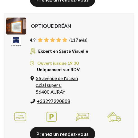
OPTIQUE DRÉAN
4.9
(
117
avis)
Expert en Santé Visuelle
Ouvert jusque 19:30
Uniquement sur RDV
36 avenue de l'ocean
c.cial super u
56400 AURAY
+33297290808
Prenez un rendez-vous