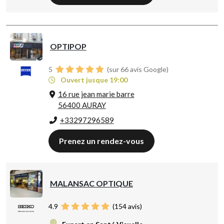
OPTIPOP
5
(sur 66 avis Google)
Ouvert jusque 19:00
16 rue jean marie barre
56400 AURAY
+33297296589
Prenez un rendez-vous
MALANSAC OPTIQUE
4.9
(
154
avis)