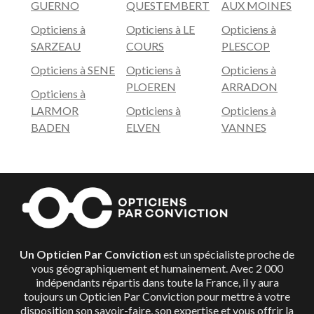
GUERNO
QUESTEMBERT
AUX MOINES
Opticiens à
Opticiens à LE
Opticiens à
SARZEAU
COURS
PLESCOP
Opticiens à SENE
Opticiens à
Opticiens à
PLOEREN
ARRADON
Opticiens à
LARMOR
Opticiens à
Opticiens à
BADEN
ELVEN
VANNES
Un Opticien Par Conviction
est un spécialiste proche de
vous géographiquement et humainement. Avec 2 000
indépendants répartis dans toute la France, il y aura
toujours un Opticien Par Conviction pour mettre à votre
disposition son savoir-faire, son expertise et vous offrir la