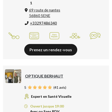
1
69 route de nantes
56860 SENE
+33297486340
Prenez un rendez-vous
OPTIQUE BERHAUT
5
(
41
avis)
Expert en Santé Visuelle
Ouvert jusque 19:00
Avec ou Sans RDV