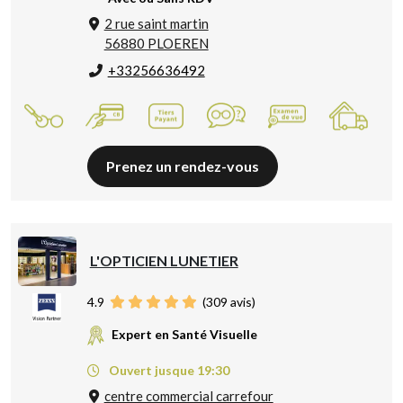
2 rue saint martin
56880 PLOEREN
+33256636492
Prenez un rendez-vous
L'OPTICIEN LUNETIER
4.9
(
309
avis)
Expert en Santé Visuelle
Ouvert jusque 19:30
centre commercial carrefour