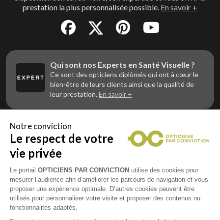
prestation la plus personnalisée possible.
En savoir +
Qui sont nos Experts en Santé Visuelle ?
Ce sont des opticiens diplômés qui ont à cœur le
bien-être de leurs clients ainsi que la qualité de
leur prestation.
En savoir +
Notre conviction
Le respect de votre
Vous êtes un professionnel de la vue et
vous souhaitez nous rejoindre ?
vie privée
Contactez Alliance Optic, la centrale d’achats et
d’accompagnement des opticiens indépendants
Le portail
OPTICIENS PAR CONVICTION
utilise des cookies pour
mesurer l’audience afin d’améliorer les parcours de navigation et vous
proposer une expérience optimale. D’autres cookies peuvent être
utilisés pour personnaliser votre visite et proposer des contenus ou
fonctionnalités adaptés.
Mentions légales