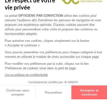
Le respect de votre
vie privée
Convictions
Le portail
OPTICIENS PAR CONVICTION
utilise des cookies pour
mesurer l’audience afin d’améliorer les parcours de navigation et vous
proposer une expérience optimale. D’autres cookies peuvent être
Votre Experte en Santé Visuelle vous accueille au sein de son
utilisés pour personnaliser votre visite et proposer des contenus ou
magasin Les Lunettes de Vanina, situé en plein cœur de la
fonctionnalités adaptés.
commune de St André les Eaux. Optez pour un service de
Pour autoriser ces cookies, cliquez simplement sur le bouton
qualité avec votre opticienne qui veille à fournir une prestation
« Accepter et continuer ».
totalement adaptée à votre vision et à vos exigences !
Vous pouvez paramétrer vos préférences pour chaque catégorie à tout
moment en utilisant le module de choix accessible sur chaque page.
Comme votre santé visuelle est primordiale, votre experte met
Pour modifier vos préférences par la suite, cliquez sur le lien
toutes ses compétences en action afin de trouver les solutions
'Préférences de cookies' situé dans le pied de page.
à vos troubles de la vision. Spécialisée en contactologie, votre
Lire la politique de confidentialité
experte réalise également des contrôles de la vue pour vous
apporter la correction visuelle qui vous convient à la
Consentements certifiés par
Prenez un rendez-vous
perfection. Avec les conseils de votre professionnelle de santé,
Continuer sans
Accepter et
Paramétrer
trouvez l’équipement qui saura corriger votre vue, tout en
accepter
continuer
étant adapté à votre visage.
Axeptio consent
Plateforme de Gestion du Consentement : Personnalisez vos O