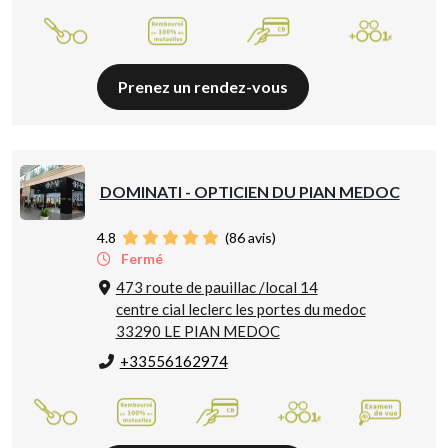
Prenez un rendez-vous
DOMINATI - OPTICIEN DU PIAN MEDOC
4.8
(
86
avis)
Fermé
473 route de pauillac /local 14
centre cial leclerc les portes du medoc
33290 LE PIAN MEDOC
+33556162974