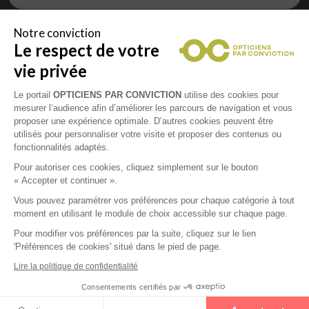
Notre conviction
Le respect de votre
Vous êtes un professionnel de la vue et
vous souhaitez nous rejoindre ?
vie privée
Contactez Alliance Optic, la centrale d’achats et
d’accompagnement des opticiens indépendants
Le portail
OPTICIENS PAR CONVICTION
utilise des cookies pour
mesurer l’audience afin d’améliorer les parcours de navigation et vous
proposer une expérience optimale. D’autres cookies peuvent être
utilisés pour personnaliser votre visite et proposer des contenus ou
fonctionnalités adaptés.
Mentions légales
Pour autoriser ces cookies, cliquez simplement sur le bouton
« Accepter et continuer ».
CGU
Vous pouvez paramétrer vos préférences pour chaque catégorie à tout
moment en utilisant le module de choix accessible sur chaque page.
Politique de confidentialité
Pour modifier vos préférences par la suite, cliquez sur le lien
'Préférences de cookies' situé dans le pied de page.
Contacts
Lire la politique de confidentialité
Consentements certifiés par
2026 © Opticiens Par Conviction. Tous droits