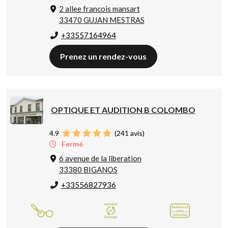
2 allee francois mansart
33470 GUJAN MESTRAS
+33557164964
Prenez un rendez-vous
OPTIQUE ET AUDITION B COLOMBO
4.9
(
241
avis)
Fermé
6 avenue de la liberation
33380 BIGANOS
+33556827936